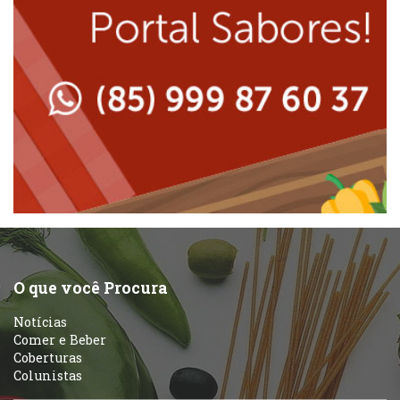
Massas
Lanchonetes
Padarias e Confeitarias
Massas
Peixes e Frutos do Mar
Padarias e Confeitarias
Pizzarias
Peixes e Frutos do Mar
Portuguesa
Pizzarias
Sobremesas e sorvetes
O que você Procura
Portuguesa
Notícias
Variados
Comer e Beber
Coberturas
Self-service
Colunistas