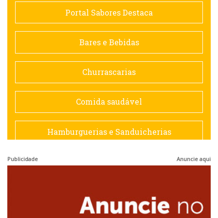
Comida saudável
Portal Sabores Destaca
Contemporânea
Bares e Bebidas
Doceria
Churrascarias
Espanhola
Comida saudável
Francesa
Hamburguerias e Sanduicherias
Hamburguerias e Sanduicherias
Publicidade
Anuncie aqui
Japonesa e Oriental
Internacional
Lanchonetes
Japonesa e Oriental