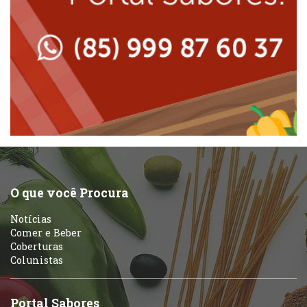
Lanchonetes
Padarias e Confeitarias
Massas
Peixes e Frutos do Mar
Padarias e Confeitarias
Pizzarias
Peixes e Frutos do Mar
Portuguesa
Pizzarias
Sobremesas e sorvetes
O que você Procura
Portuguesa
Notícias
Variados
Comer e Beber
Coberturas
Self-service
Colunistas
Sobremesas e sorvetes
Portal Sabores