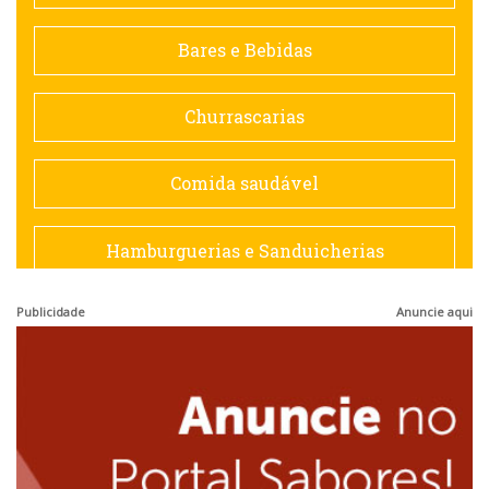
Contemporânea
Bares e Bebidas
Doceria
Churrascarias
Espanhola
Comida saudável
Francesa
Hamburguerias e Sanduicherias
Hamburguerias e Sanduicherias
Publicidade
Anuncie aqui
Japonesa e Oriental
Internacional
Lanchonetes
Japonesa e Oriental
Massas