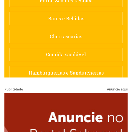
Portal Sabores Destaca
Contemporânea
Bares e Bebidas
Doceria
Churrascarias
Espanhola
Comida saudável
Francesa
Hamburguerias e Sanduicherias
Hamburguerias e Sanduicherias
Publicidade
Anuncie aqui
Japonesa e Oriental
Internacional
Lanchonetes
Japonesa e Oriental
Massas