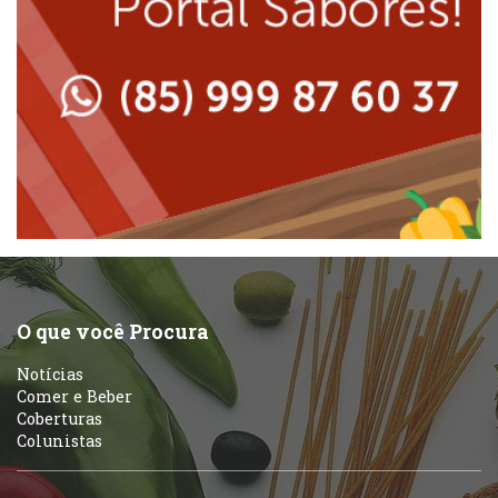
Lanchonetes
Padarias e Confeitarias
Massas
Peixes e Frutos do Mar
Padarias e Confeitarias
Pizzarias
Peixes e Frutos do Mar
Portuguesa
Pizzarias
Sobremesas e sorvetes
O que você Procura
Portuguesa
Notícias
Variados
Comer e Beber
Coberturas
Self-service
Colunistas