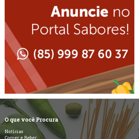
Lanchonetes
Japonesa e Oriental
Massas
Lanchonetes
Padarias e Confeitarias
Massas
Peixes e Frutos do Mar
Padarias e Confeitarias
Pizzarias
Peixes e Frutos do Mar
Portuguesa
Pizzarias
Sobremesas e sorvetes
O que você Procura
Portuguesa
Notícias
Variados
Comer e Beber