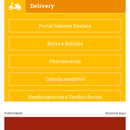
Churrascarias
Delivery
Comida saudável
Portal Sabores Destaca
Contemporânea
Bares e Bebidas
Doceria
Churrascarias
Espanhola
Comida saudável
Francesa
Hamburguerias e Sanduicherias
Hamburguerias e Sanduicherias
Publicidade
Anuncie aqui
Japonesa e Oriental
Internacional