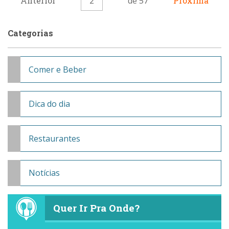
Anterior
2
de 57
Próxima
Categorias
Comer e Beber
Dica do dia
Restaurantes
Notícias
Quer Ir Pra Onde?