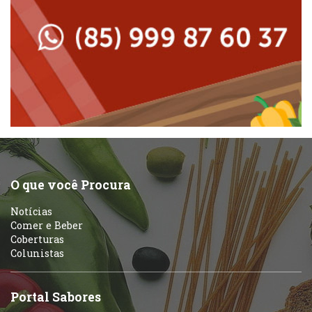
Padarias e Confeitarias
Massas
Peixes e Frutos do Mar
Padarias e Confeitarias
Pizzarias
Peixes e Frutos do Mar
Portuguesa
Pizzarias
Sobremesas e sorvetes
O que você Procura
Portuguesa
Notícias
Variados
Comer e Beber
Coberturas
Self-service
Colunistas
Sobremesas e sorvetes
Portal Sabores