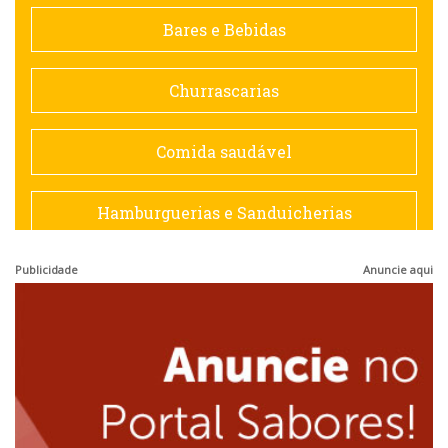
Contemporânea
Bares e Bebidas
Doceria
Churrascarias
Espanhola
Comida saudável
Francesa
Hamburguerias e Sanduicherias
Hamburguerias e Sanduicherias
Publicidade
Anuncie aqui
Japonesa e Oriental
Internacional
Lanchonetes
Japonesa e Oriental
Massas
Lanchonetes