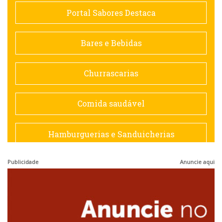
Comida saudável
Portal Sabores Destaca
Contemporânea
Bares e Bebidas
Doceria
Churrascarias
Espanhola
Comida saudável
Francesa
Hamburguerias e Sanduicherias
Hamburguerias e Sanduicherias
Publicidade
Anuncie aqui
Japonesa e Oriental
Internacional
Lanchonetes
Japonesa e Oriental