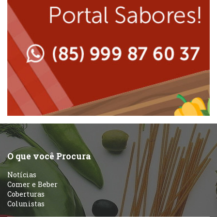
Massas
Lanchonetes
Padarias e Confeitarias
Massas
Peixes e Frutos do Mar
Padarias e Confeitarias
Pizzarias
Peixes e Frutos do Mar
Portuguesa
Pizzarias
Sobremesas e sorvetes
O que você Procura
Portuguesa
Notícias
Variados
Comer e Beber
Coberturas
Self-service
Colunistas