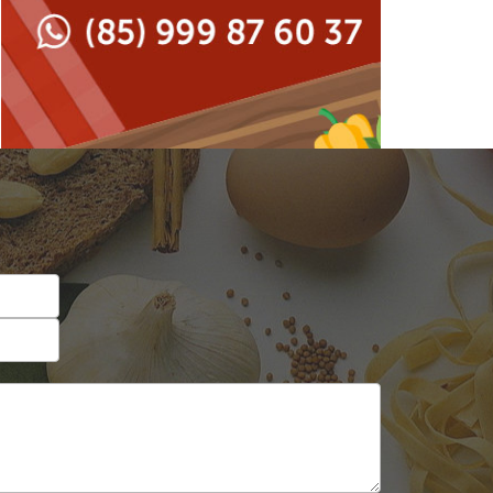
Japonesa e Oriental
Francesa
Lanchonetes
Hamburguerias e
Sanduicherias
Massas
Internacional
Padarias e Confeitarias
Japonesa e Oriental
Peixes e Frutos do Mar
Lanchonetes
Pizzarias