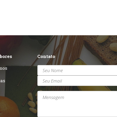
abores
Contato
mos
r
tas