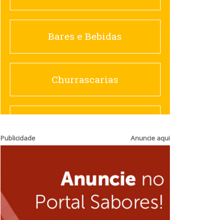
Churrascarias
Bares e Bebidas
Comida saudável
Churrascarias
Contemporânea
Comida saudável
Publicidade
Anuncie aqui
Doceria
Hamburguerias e
Sanduicherias
Espanhola