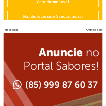
Comida saudável
Francesa
Hamburguerias e Sanduicherias
Hamburguerias e Sanduicherias
Publicidade
Anuncie aqui
Japonesa e Oriental
Internacional
Lanchonetes
Japonesa e Oriental
Massas
Lanchonetes
Padarias e Confeitarias
Massas
Peixes e Frutos do Mar
Padarias e Confeitarias
Pizzarias