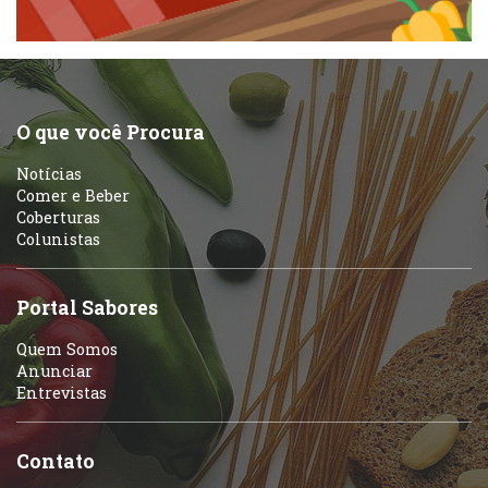
Peixes e Frutos do Mar
Portuguesa
Pizzarias
Sobremesas e sorvetes
O que você Procura
Portuguesa
Notícias
Variados
Comer e Beber
Coberturas
Self-service
Colunistas
Sobremesas e sorvetes
Portal Sabores
Quem Somos
Anunciar
Entrevistas
Contato