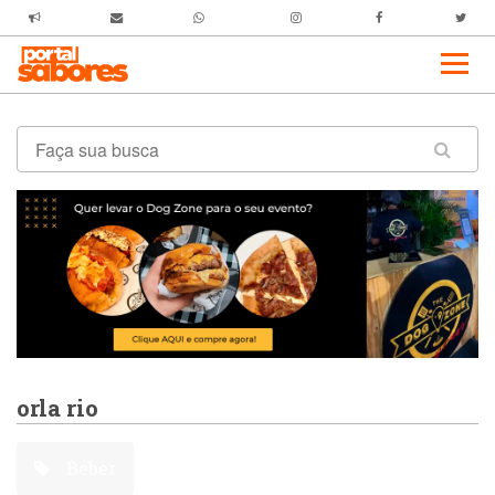
orla rio
Beber