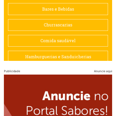
Contemporânea
Bares e Bebidas
Doceria
Churrascarias
Espanhola
Comida saudável
Francesa
Hamburguerias e Sanduicherias
Hamburguerias e Sanduicherias
Publicidade
Anuncie aqui
Japonesa e Oriental
Internacional
Lanchonetes
Japonesa e Oriental
Massas
Lanchonetes