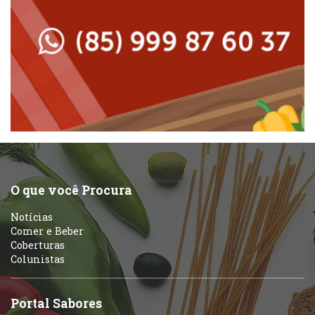
Padarias e Confeitarias
Massas
Peixes e Frutos do Mar
Padarias e Confeitarias
Pizzarias
Peixes e Frutos do Mar
Portuguesa
Pizzarias
Sobremesas e sorvetes
O que você Procura
Portuguesa
Notícias
Variados
Comer e Beber
Coberturas
Self-service
Colunistas
Sobremesas e sorvetes
Portal Sabores