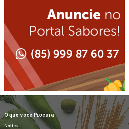
Lanchonetes
Japonesa e Oriental
Massas
Lanchonetes
Padarias e Confeitarias
Massas
Peixes e Frutos do Mar
Padarias e Confeitarias
Pizzarias
Peixes e Frutos do Mar
Portuguesa
Pizzarias
Sobremesas e sorvetes
O que você Procura
Portuguesa
Notícias