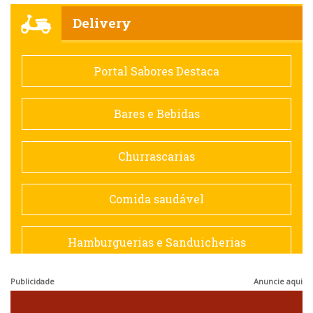
Churrascarias
Delivery
Comida saudável
Portal Sabores Destaca
Contemporânea
Bares e Bebidas
Doceria
Churrascarias
Espanhola
Comida saudável
Francesa
Hamburguerias e Sanduicherias
Hamburguerias e Sanduicherias
Publicidade
Anuncie aqui
Japonesa e Oriental
Internacional