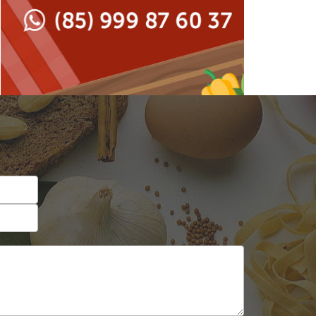
Japonesa e Oriental
Francesa
Lanchonetes
Hamburguerias e
Sanduicherias
Massas
Internacional
Padarias e Confeitarias
Japonesa e Oriental
Peixes e Frutos do Mar
Lanchonetes
Pizzarias