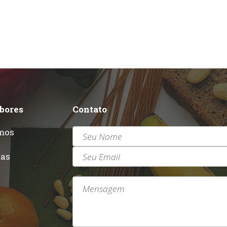
abores
Contato
mos
r
tas