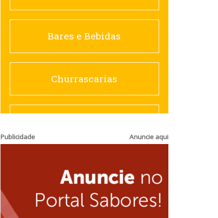
Churrascarias
Bares e Bebidas
Comida saudável
Churrascarias
Contemporânea
Comida saudável
Publicidade
Anuncie aqui
Doceria
Hamburguerias e
Sanduicherias
Espanhola