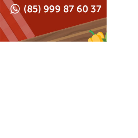
Japonesa e Oriental
Francesa
Lanchonetes
Hamburguerias e
Sanduicherias
Massas
Internacional
Padarias e Confeitarias
Japonesa e Oriental
Peixes e Frutos do Mar
Lanchonetes
Pizzarias