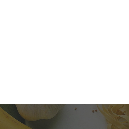
Self-service
Sobremesas e sorvetes