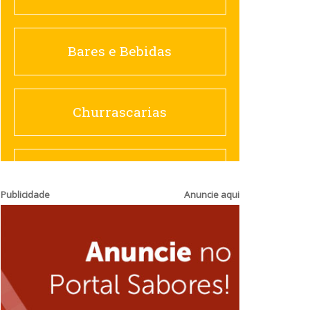
Churrascarias
Bares e Bebidas
Comida saudável
Churrascarias
Contemporânea
Comida saudável
Publicidade
Anuncie aqui
Doceria
Hamburguerias e
Sanduicherias
Espanhola