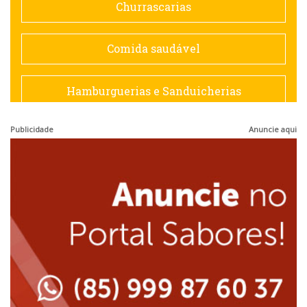
Churrascarias
Espanhola
Comida saudável
Francesa
Hamburguerias e Sanduicherias
Hamburguerias e Sanduicherias
Publicidade
Anuncie aqui
Japonesa e Oriental
Internacional
Lanchonetes
Japonesa e Oriental
Massas
Lanchonetes
Padarias e Confeitarias
Massas
Peixes e Frutos do Mar