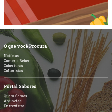
Padarias e Confeitarias
Pizzarias
Peixes e Frutos do Mar
Portuguesa
Pizzarias
Sobremesas e sorvetes
O que você Procura
Portuguesa
Notícias
Variados
Comer e Beber
Coberturas
Self-service
Colunistas
Sobremesas e sorvetes
Portal Sabores
Quem Somos
Anunciar
Entrevistas