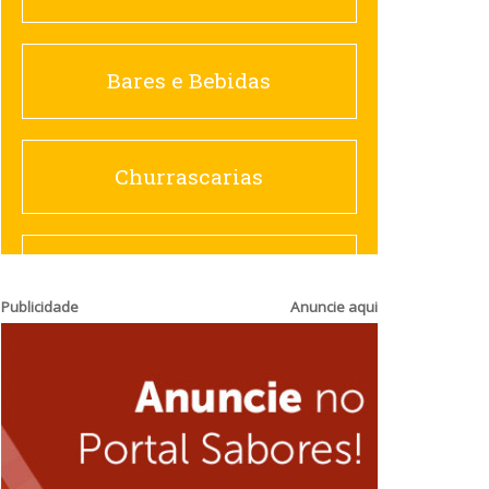
Churrascarias
Bares e Bebidas
Comida saudável
Churrascarias
Contemporânea
Comida saudável
Publicidade
Anuncie aqui
Doceria
Hamburguerias e
Sanduicherias
Espanhola