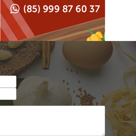
Japonesa e Oriental
Francesa
Lanchonetes
Hamburguerias e
Sanduicherias
Massas
Internacional
Padarias e Confeitarias
Japonesa e Oriental
Peixes e Frutos do Mar
Lanchonetes
Pizzarias