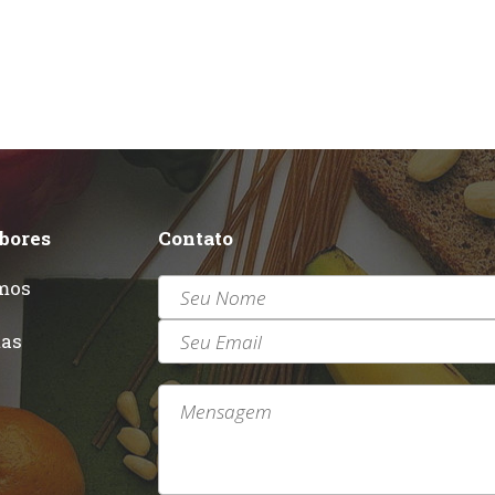
abores
Contato
mos
r
tas