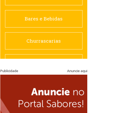
Churrascarias
Bares e Bebidas
Comida saudável
Churrascarias
Contemporânea
Comida saudável
Publicidade
Anuncie aqui
Doceria
Hamburguerias e
Sanduicherias
Espanhola