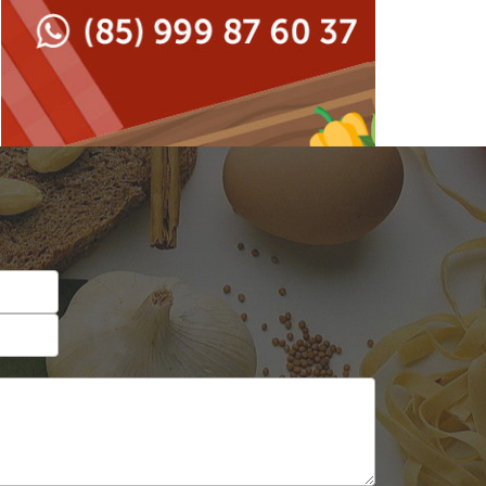
Japonesa e Oriental
Francesa
Lanchonetes
Hamburguerias e
Sanduicherias
Massas
Internacional
Padarias e Confeitarias
Japonesa e Oriental
Peixes e Frutos do Mar
Lanchonetes
Pizzarias