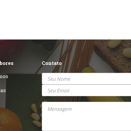
abores
Contato
mos
r
tas