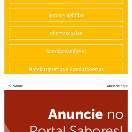
Contemporânea
Bares e Bebidas
Doceria
Churrascarias
Espanhola
Comida saudável
Francesa
Hamburguerias e Sanduicherias
Hamburguerias e Sanduicherias
Publicidade
Anuncie aqui
Japonesa e Oriental
Internacional
Lanchonetes
Japonesa e Oriental
Massas