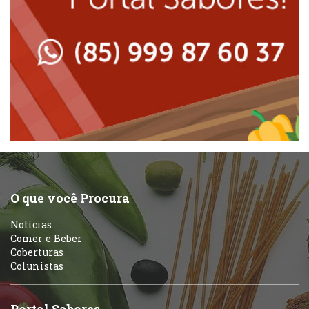
Lanchonetes
Padarias e Confeitarias
Massas
Peixes e Frutos do Mar
Padarias e Confeitarias
Pizzarias
Peixes e Frutos do Mar
Portuguesa
Pizzarias
Sobremesas e sorvetes
O que você Procura
Portuguesa
Notícias
Variados
Comer e Beber
Coberturas
Self-service
Colunistas
Sobremesas e sorvetes