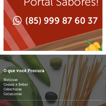
Lanchonetes
Padarias e Confeitarias
Massas
Peixes e Frutos do Mar
Padarias e Confeitarias
Pizzarias
Peixes e Frutos do Mar
Portuguesa
Pizzarias
Sobremesas e sorvetes
O que você Procura
Portuguesa
Notícias
Variados
Comer e Beber
Coberturas
Self-service
Colunistas