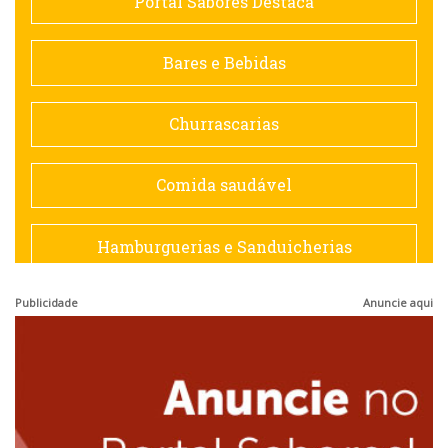
Portal Sabores Destaca
Contemporânea
Bares e Bebidas
Doceria
Churrascarias
Espanhola
Comida saudável
Francesa
Hamburguerias e Sanduicherias
Hamburguerias e Sanduicherias
Publicidade
Anuncie aqui
Japonesa e Oriental
Internacional
Lanchonetes
Japonesa e Oriental
Massas