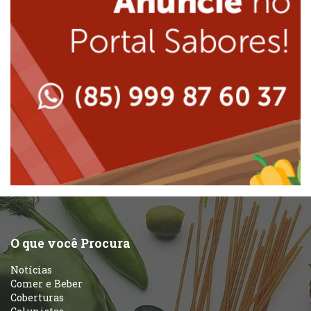
Japonesa e Oriental
Massas
Lanchonetes
Padarias e Confeitarias
Massas
Peixes e Frutos do Mar
Padarias e Confeitarias
Pizzarias
Peixes e Frutos do Mar
Portuguesa
Pizzarias
Sobremesas e sorvetes
O que você Procura
Portuguesa
Notícias
Variados
Comer e Beber
Coberturas
Self-service