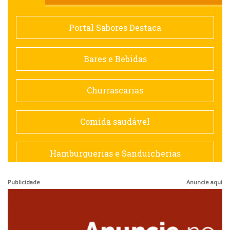
Comida saudável
Portal Sabores Destaca
Contemporânea
Bares e Bebidas
Doceria
Churrascarias
Espanhola
Comida saudável
Francesa
Hamburguerias e Sanduicherias
Hamburguerias e Sanduicherias
Publicidade
Anuncie aqui
Japonesa e Oriental
Internacional
Lanchonetes