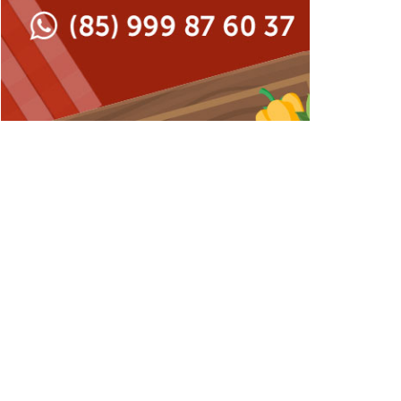
Japonesa e Oriental
Francesa
Lanchonetes
Hamburguerias e
Sanduicherias
Massas
Internacional
Padarias e Confeitarias
Japonesa e Oriental
Peixes e Frutos do Mar
Lanchonetes
Pizzarias