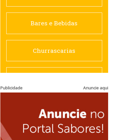
Churrascarias
Bares e Bebidas
Comida saudável
Churrascarias
Contemporânea
Comida saudável
Publicidade
Anuncie aqui
Doceria
Hamburguerias e
Sanduicherias
Espanhola