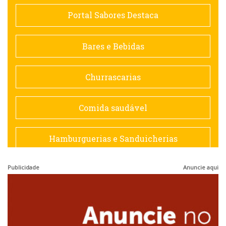
Comida saudável
Portal Sabores Destaca
Contemporânea
Bares e Bebidas
Doceria
Churrascarias
Espanhola
Comida saudável
Francesa
Hamburguerias e Sanduicherias
Hamburguerias e Sanduicherias
Publicidade
Anuncie aqui
Japonesa e Oriental
Internacional
Lanchonetes
Japonesa e Oriental