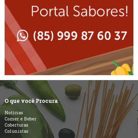
Massas
Lanchonetes
Padarias e Confeitarias
Massas
Peixes e Frutos do Mar
Padarias e Confeitarias
Pizzarias
Peixes e Frutos do Mar
Portuguesa
Pizzarias
Sobremesas e sorvetes
O que você Procura
Portuguesa
Notícias
Variados
Comer e Beber
Coberturas
Self-service
Colunistas