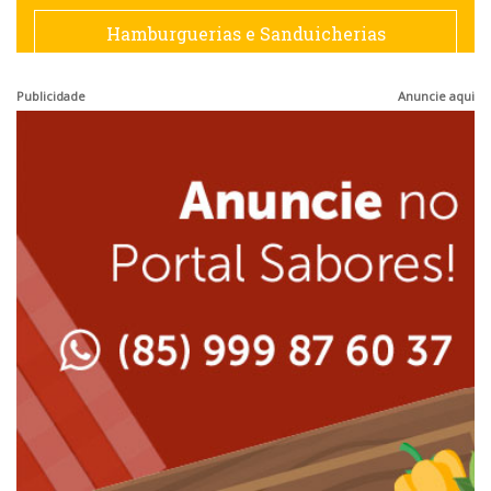
Francesa
Hamburguerias e Sanduicherias
Hamburguerias e Sanduicherias
Publicidade
Anuncie aqui
Japonesa e Oriental
Internacional
Lanchonetes
Japonesa e Oriental
Massas
Lanchonetes
Padarias e Confeitarias
Massas
Peixes e Frutos do Mar
Padarias e Confeitarias
Pizzarias
Peixes e Frutos do Mar