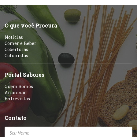
Portuguesa
Pizzarias
Sobremesas e sorvetes
O que você Procura
Portuguesa
Notícias
Variados
Comer e Beber
Coberturas
Self-service
Colunistas
Sobremesas e sorvetes
Portal Sabores
Quem Somos
Anunciar
Entrevistas
Contato