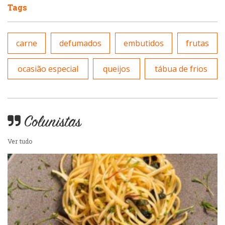
Tags
Padarias e Confeitarias
Pizzarias
carne
defumados
embutidos
frutas
Peixes e Frutos do Mar
Portuguesa
ocasião especial
queijos
tábua de frios
Pizzarias
Sobremesas e sorvetes
Portuguesa
Colunistas
Variados
Ver tudo
Self-service
Sobremesas e sorvetes