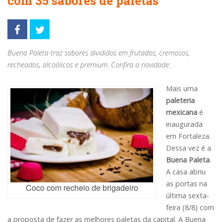
com 35 sabores de paletas
Buena Paleta traz sabores divididos em frutados, cremosos,
recheados, alcoólicos e premium. Confira a novidade:
Mais uma
paleteria
mexicana
é
inaugurada
em Fortaleza.
Dessa vez é a
Buena Paleta
.
A casa abriu
as portas na
Coco com recheio de brigadeiro
última sexta-
feira (8/8) com
a proposta de fazer as melhores paletas da capital. A Buena