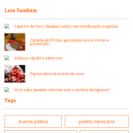
Hamburguerias e Sanduicherias
Leia Também
Japonesa e Oriental
Internacional
Cajueiro da Suco Jandaia conta com certificação orgânica
Lanchonetes
Japonesa e Oriental
Cabaña del Primo apresenta novos cortes e
promoção
Massas
Lanchonetes
Almoço rápido e saboroso
Padarias e Confeitarias
Pipoca doce leva leite de coco
Massas
Peixes e Frutos do Mar
Você sabe quantas calorias tem o recheio da tapioca?
Padarias e Confeitarias
Tags
Pizzarias
Peixes e Frutos do Mar
Portuguesa
buena paleta
paleta mexicana
Pizzarias