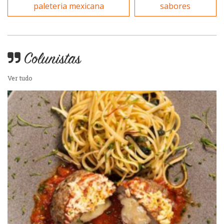
paleteria mexicana
sabores
Sobremesas e sorvetes
Portuguesa
Variados
Colunistas
Self-service
Ver tudo
Sobremesas e sorvetes