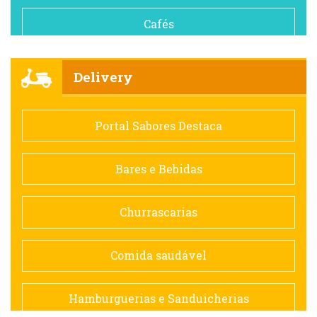
Cafés
Churrascarias
Delivery
Comida saudável
Portal Sabores Destaca
Contemporânea
Bares e Bebidas
Doceria
Churrascarias
Espanhola
Comida saudável
Francesa
Hamburguerias e Sanduicherias