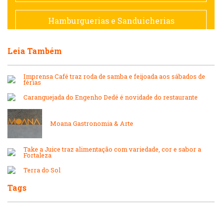
Francesa
Hamburguerias e Sanduicherias
Hamburguerias e Sanduicherias
Leia Também
Japonesa e Oriental
Internacional
Imprensa Café traz roda de samba e feijoada aos sábados de
Lanchonetes
férias
Caranguejada do Engenho Dedé é novidade do restaurante
Japonesa e Oriental
Massas
Moana Gastronomia & Arte
Lanchonetes
Padarias e Confeitarias
Take a Juice traz alimentação com variedade, cor e sabor a
Fortaleza
Massas
Terra do Sol
Peixes e Frutos do Mar
Tags
Padarias e Confeitarias
Pizzarias