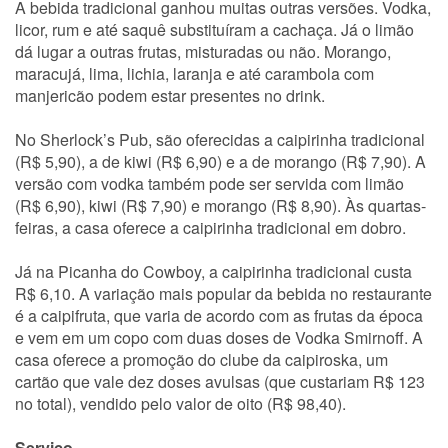
A bebida tradicional ganhou muitas outras versões. Vodka,
licor, rum e até saquê substituíram a cachaça. Já o limão
dá lugar a outras frutas, misturadas ou não. Morango,
maracujá, lima, lichia, laranja e até carambola com
manjericão podem estar presentes no drink.
No Sherlock’s Pub, são oferecidas a caipirinha tradicional
(R$ 5,90), a de kiwi (R$ 6,90) e a de morango (R$ 7,90). A
versão com vodka também pode ser servida com limão
(R$ 6,90), kiwi (R$ 7,90) e morango (R$ 8,90). Às quartas-
feiras, a casa oferece a caipirinha tradicional em dobro.
Já na Picanha do Cowboy, a caipirinha tradicional custa
R$ 6,10. A variação mais popular da bebida no restaurante
é a caipifruta, que varia de acordo com as frutas da época
e vem em um copo com duas doses de Vodka Smirnoff. A
casa oferece a promoção do clube da caipiroska, um
cartão que vale dez doses avulsas (que custariam R$ 123
no total), vendido pelo valor de oito (R$ 98,40).
Serviço