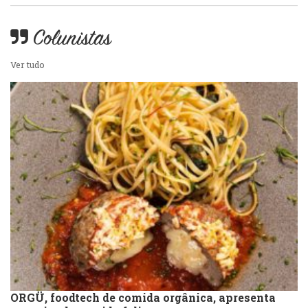
Peixes e Frutos do Mar
Portuguesa
Colunistas
Pizzarias
Sobremesas e sorvetes
Ver tudo
Portuguesa
Variados
Self-service
Sobremesas e sorvetes
ORGÜ, foodtech de comida orgânica, apresenta