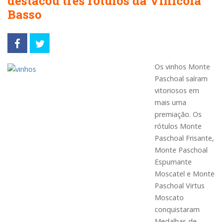
destacou três rótulos da Vinícola
Basso
Os vinhos Monte
Paschoal saíram
vitoriosos em
mais uma
premiação. Os
rótulos Monte
Paschoal Frisante,
Monte Paschoal
Espumante
Moscatel e Monte
Paschoal Virtus
Moscato
conquistaram
Medalhas de