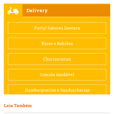
Churrascarias
Delivery
Comida saudável
Portal Sabores Destaca
Contemporânea
Bares e Bebidas
Doceria
Churrascarias
Espanhola
Comida saudável
Francesa
Hamburguerias e Sanduicherias
Hamburguerias e Sanduicherias
Leia Também
Japonesa e Oriental