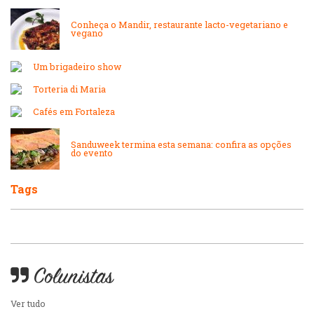
Internacional
Lanchonetes
Conheça o Mandir, restaurante lacto-vegetariano e
vegano
Japonesa e Oriental
Massas
Um brigadeiro show
Lanchonetes
Torteria di Maria
Padarias e Confeitarias
Cafés em Fortaleza
Massas
Sanduweek termina esta semana: confira as opções
Peixes e Frutos do Mar
do evento
Padarias e Confeitarias
Tags
Pizzarias
Peixes e Frutos do Mar
Portuguesa
Pizzarias
Colunistas
Sobremesas e sorvetes
Portuguesa
Ver tudo