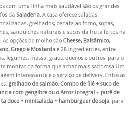
os com uma linha mais saudável são os grandes
fos da
Saladeria
. A casa oferece saladas
onalizadas, grelhados, batata ao forno, sopas,
hes, sanduíches naturais e sucos da fruta feitos na
. As opções de molho são
Cheese, Balsâmico,
iano, Grego e Mostard
a e 28 ingredientes, entre
as, legumes, massa, grãos, queijos e outros, para o
nte montar da forma que achar mais saborosa.Um
agem interessante é o serviço de delivery. Entre as
es:
grelhado de salmão
,
Combo de filé + suco de
ncia com gengibre ou o Arroz integral + purê de
ta doce + minisalada + hamburguer de soja
, para