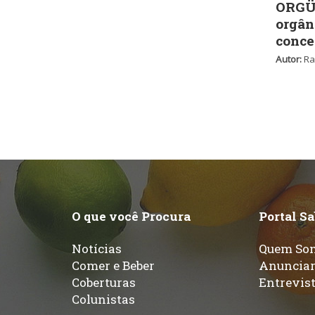
ORGÜ,
orgân
conce
Autor:
Ra
O que você Procura
Portal S
Notícias
Quem So
Comer e Beber
Anuncia
Coberturas
Entrevis
Colunistas