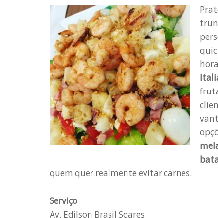
Prat
trun
pers
quic
hora
Ital
frut
clie
vant
opçõ
mela
bata
quem quer realmente evitar carnes.
Serviço
Av. Edilson Brasil Soares