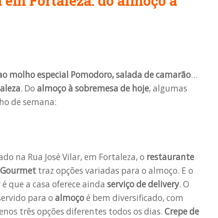
a em Fortaleza: do almoço à
ao molho especial Pomodoro, salada de camarão
…
aleza
. Do
almoço à sobremesa de hoje
, algumas
nho de semana:
ado na Rua José Vilar, em Fortaleza, o
restaurante
 Gourmet
traz opções variadas para o almoço. E o
 é que a casa oferece ainda
serviço de delivery
. O
ervido para o
almoço
é bem diversificado, com
nos três opções diferentes todos os dias.
Crepe de