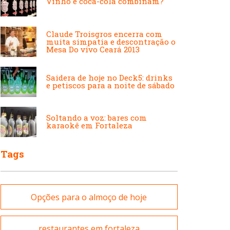
Vinho e coca-cola combinam?
Japonesa e Oriental
Francesa
Claude Troisgros encerra com
muita simpatia e descontração o
Lanchonetes
Mesa Do vivo Ceará 2013
Hamburguerias e
Sanduicherias
Saidera de hoje no Deck5: drinks
e petiscos para a noite de sábado
Massas
Internacional
Soltando a voz: bares com
karaokê em Fortaleza
Padarias e Confeitarias
Tags
Japonesa e Oriental
Peixes e Frutos do Mar
Opções para o almoço de hoje
Lanchonetes
Pizzarias
restaurantes em fortaleza