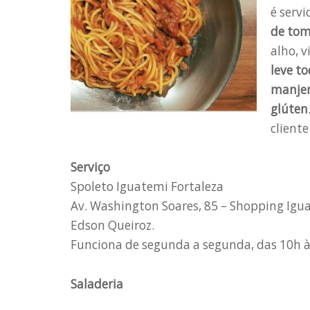
é serv
de tom
alho, v
leve t
manjer
glúten
cliente
Serviço
Spoleto Iguatemi Fortaleza
Av. Washington Soares, 85 – Shopping Iguat
Edson Queiroz.
Funciona de segunda a segunda, das 10h à
Saladeria