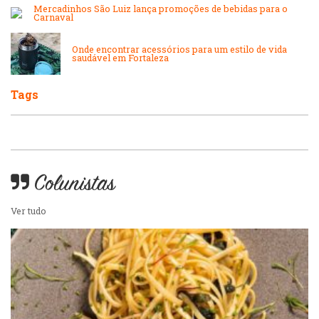
Mercadinhos São Luiz lança promoções de bebidas para o
Peixes e Frutos do Mar
Carnaval
Padarias e Confeitarias
Onde encontrar acessórios para um estilo de vida
Pizzarias
saudável em Fortaleza
Peixes e Frutos do Mar
Tags
Portuguesa
Pizzarias
Sobremesas e sorvetes
Portuguesa
Colunistas
Variados
Ver tudo
Self-service
Sobremesas e sorvetes