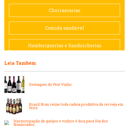
Doceria
Churrascarias
Espanhola
Comida saudável
Francesa
Hamburguerias e Sanduicherias
Hamburguerias e Sanduicherias
Leia Também
Japonesa e Oriental
Internacional
Lanchonetes
Destaques do Fest Vinho
Japonesa e Oriental
Massas
Brasil Brau reúne toda cadeia produtiva da cerveja em
feira
Lanchonetes
Padarias e Confeitarias
Harmonização de queijos e vinhos é dica para Dia dos
Namorados
Massas