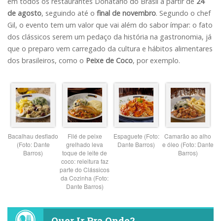
em todos os restaurantes Donatário do Brasil a partir de
24
de agosto
, seguindo até o
final de novembro
. Segundo o chef
Gil, o evento tem um valor que vai além do sabor ímpar: o fato
dos clássicos serem um pedaço da história na gastronomia, já
que o preparo vem carregado da cultura e hábitos alimentares
dos brasileiros, como o
Peixe de Coco
, por exemplo.
Bacalhau desfiado
Filé de peixe
Espaguete (Foto:
Camarão ao alho
(Foto: Dante
grelhado leva
Dante Barros)
e óleo (Foto: Dante
Barros)
toque de leite de
Barros)
coco: releitura faz
parte do Clássicos
da Cozinha (Foto:
Dante Barros)
Quer Ir Pra Onde?