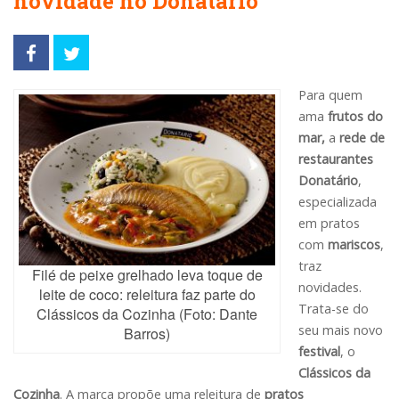
novidade no Donatário
Para quem
ama
frutos do
mar,
a
rede de
restaurantes
Donatário
,
especializada
em pratos
com
mariscos
,
traz
Filé de peixe grelhado leva toque de
novidades.
leite de coco: releitura faz parte do
Trata-se do
Clássicos da Cozinha (Foto: Dante
seu mais novo
Barros)
festival
, o
Clássicos da
Cozinha
. A marca propõe uma releitura de
pratos