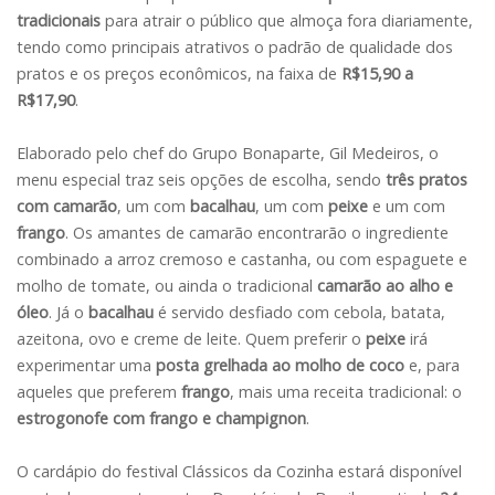
tradicionais
para atrair o público que almoça fora diariamente,
tendo como principais atrativos o padrão de qualidade dos
pratos e os preços econômicos, na faixa de
R$15,90 a
R$17,90
.
Elaborado pelo chef do Grupo Bonaparte, Gil Medeiros, o
menu especial traz seis opções de escolha, sendo
três pratos
com camarão
, um com
bacalhau
, um com
peixe
e um com
frango
. Os amantes de camarão encontrarão o ingrediente
combinado a arroz cremoso e castanha, ou com espaguete e
molho de tomate, ou ainda o tradicional
camarão ao alho e
óleo
. Já o
bacalhau
é servido desfiado com cebola, batata,
azeitona, ovo e creme de leite. Quem preferir o
peixe
irá
experimentar uma
posta grelhada ao molho de coco
e, para
aqueles que preferem
frango
, mais uma receita tradicional: o
estrogonofe com frango e champignon
.
O cardápio do festival Clássicos da Cozinha estará disponível