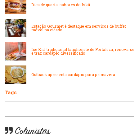
Dica de quarta: sabores do Iskä
Lanchonetes
Padarias e Confeitarias
Estação Gourmet é destaque em serviços de buffet
Massas
móvel na cidade
Peixes e Frutos do Mar
Padarias e Confeitarias
Ice Kid, tradicional lanchonete de Fortaleza, renova-se
Pizzarias
e traz cardápio diversificado
Peixes e Frutos do Mar
Portuguesa
Outback apresenta cardápio para primavera
Pizzarias
Sobremesas e sorvetes
Tags
Portuguesa
Variados
Self-service
Colunistas