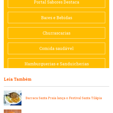
Portal Sabores Destaca
Contemporânea
Bares e Bebidas
Doceria
Churrascarias
Espanhola
Comida saudável
Francesa
Hamburguerias e Sanduicherias
Hamburguerias e Sanduicherias
Leia Também
Japonesa e Oriental
Internacional
Lanchonetes
Barraca Santa Praia lança o Festival Santa Tilápia
Japonesa e Oriental
Massas