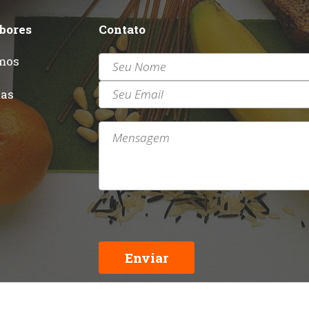
abores
Contato
mos
r
tas
Enviar