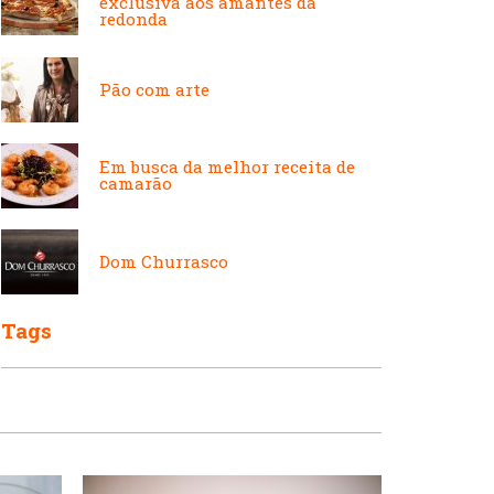
exclusiva aos amantes da
Japonesa e Oriental
Francesa
redonda
Pão com arte
Lanchonetes
Hamburguerias e
Sanduicherias
Em busca da melhor receita de
camarão
Massas
Internacional
Dom Churrasco
Padarias e Confeitarias
Tags
Japonesa e Oriental
Peixes e Frutos do Mar
Lanchonetes
Pizzarias