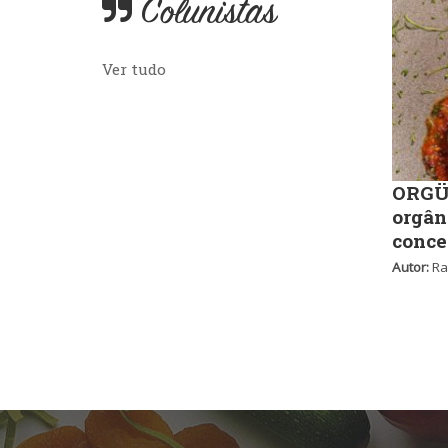
Colunistas
Ver tudo
ORGÜ,
orgân
conce
Autor:
Ra