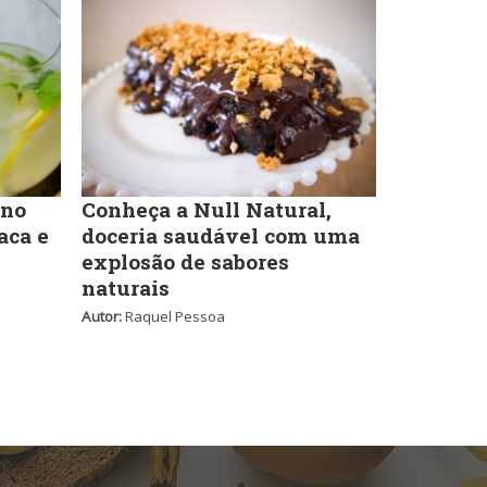
Massas
Portuguesa
Padarias e Confeitarias
Sobremesas e sorvetes
 no
Conheça a Null Natural,
Peixes e Frutos do Mar
aca e
doceria saudável com uma
explosão de sabores
Variados
naturais
Autor:
Raquel Pessoa
Pizzarias
Portuguesa