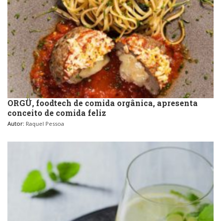
Peixes e Frutos do Mar
Padarias e Confeitarias
Pizzarias
Peixes e Frutos do Mar
Portuguesa
Pizzarias
Sobremesas e sorvetes
ORGÜ, foodtech de comida orgânica, apresenta
conceito de comida feliz
Portuguesa
Autor:
Raquel Pessoa
Variados
Self-service
Sobremesas e sorvetes