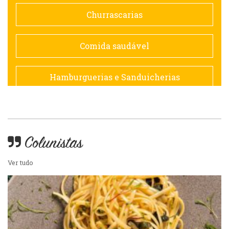
Doceria
Churrascarias
Espanhola
Comida saudável
Francesa
Hamburguerias e Sanduicherias
Hamburguerias e Sanduicherias
Japonesa e Oriental
Internacional
Lanchonetes
Colunistas
Japonesa e Oriental
Ver tudo
Massas
Lanchonetes
Padarias e Confeitarias
Massas