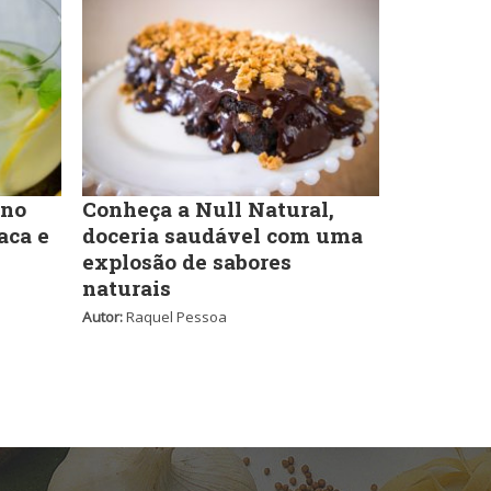
Self-service
Sobremesas e sorvetes
 no
Conheça a Null Natural,
aca e
doceria saudável com uma
explosão de sabores
naturais
Autor:
Raquel Pessoa