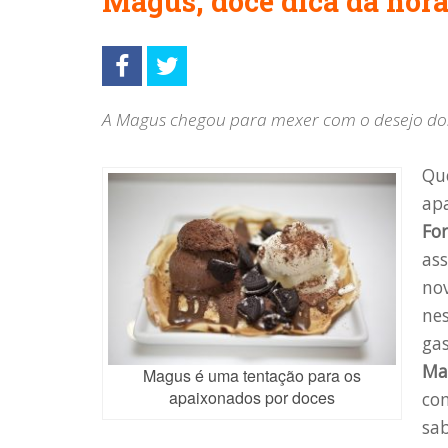
Magus, doce dica da hor
A Magus chegou para mexer com o desejo do
Qu
ap
For
as
nov
nes
ga
Ma
Magus é uma tentação para os
apaixonados por doces
com
sab