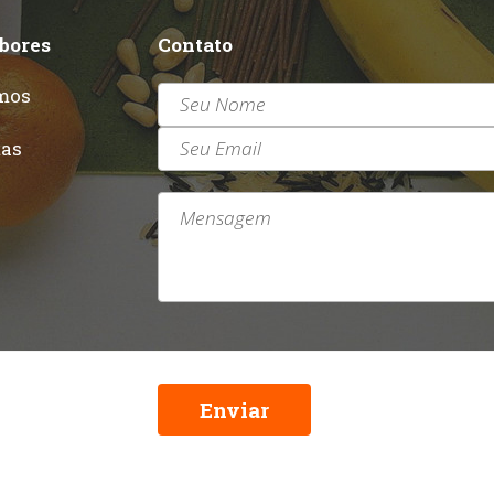
abores
Contato
mos
r
tas
Enviar