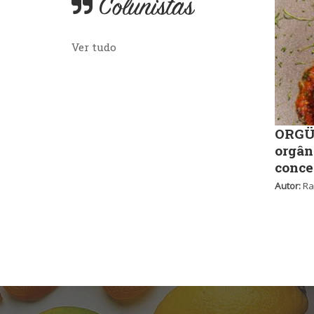
Colunistas
Ver tudo
ORGÜ,
orgân
conce
Autor:
Ra