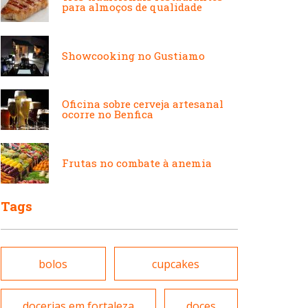
Japonesa e Oriental
para almoços de qualidade
Francesa
Showcooking no Gustiamo
Lanchonetes
Hamburguerias e
Sanduicherias
Oficina sobre cerveja artesanal
ocorre no Benfica
Massas
Internacional
Frutas no combate à anemia
Padarias e Confeitarias
Tags
Japonesa e Oriental
Peixes e Frutos do Mar
bolos
cupcakes
Lanchonetes
Pizzarias
docerias em fortaleza
doces