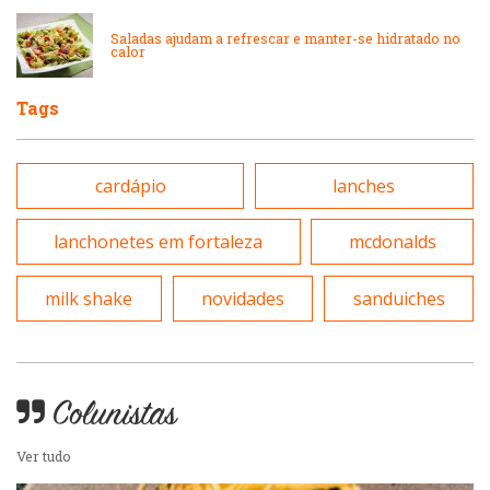
Peixes e Frutos do Mar
Portuguesa
Saladas ajudam a refrescar e manter-se hidratado no
calor
Pizzarias
Sobremesas e sorvetes
Tags
Portuguesa
Variados
cardápio
lanches
Self-service
lanchonetes em fortaleza
mcdonalds
Sobremesas e sorvetes
milk shake
novidades
sanduiches
Colunistas
Ver tudo