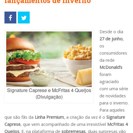
lançamentos de inverno
Desde o dia
27 de junho
,
os
consumidores
da rede
McDonald’s
foram
agraciado
com uma série
Signature Caprese e McFritas 4 Queijos
de novidades
(Divulgação)
para o inverno.
Para aqueles
que são fãs da
Linha Premium
, a criação da vez é o
Signature
Caprese
, que vem acompanhado de uma irresistível
McFritas 4
Queijos
. E, na plataforma de
sobremesas
, duas surpresas vão