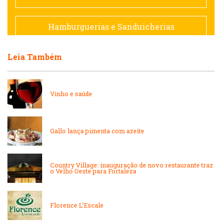
Francesa
Hamburguerias e Sanduicherias
Hamburguerias e Sanduicherias
Leia Também
Japonesa e Oriental
Internacional
Lanchonetes
Vinho e saúde
Japonesa e Oriental
Massas
Gallo lança pimenta com azeite
Lanchonetes
Padarias e Confeitarias
Country Village: inauguração de novo restaurante traz
Massas
o Velho Oeste para Fortaleza
Peixes e Frutos do Mar
Padarias e Confeitarias
Florence L’Escale
Pizzarias