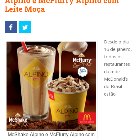
Alpino e McFlurry Alpino com
Leite Moça
Desde o dia
16 de janeiro,
todos os
restaurantes
da rede
McDonald’s
do Brasil
estão
McShake Alpino e McFlurry Alpino com