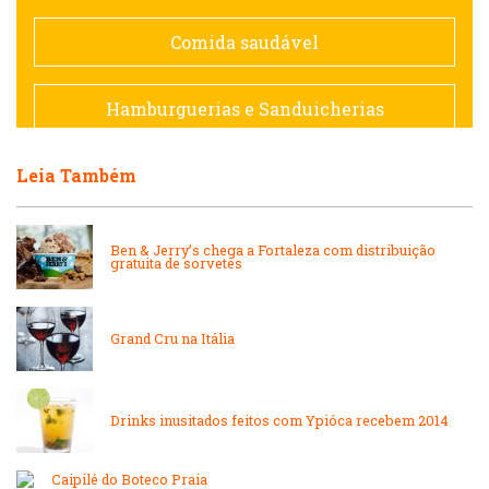
Espanhola
Comida saudável
Francesa
Hamburguerias e Sanduicherias
Hamburguerias e Sanduicherias
Leia Também
Japonesa e Oriental
Internacional
Lanchonetes
Ben & Jerry’s chega a Fortaleza com distribuição
gratuita de sorvetes
Japonesa e Oriental
Massas
Grand Cru na Itália
Lanchonetes
Padarias e Confeitarias
Massas
Drinks inusitados feitos com Ypióca recebem 2014
Peixes e Frutos do Mar
Caipilé do Boteco Praia
Padarias e Confeitarias