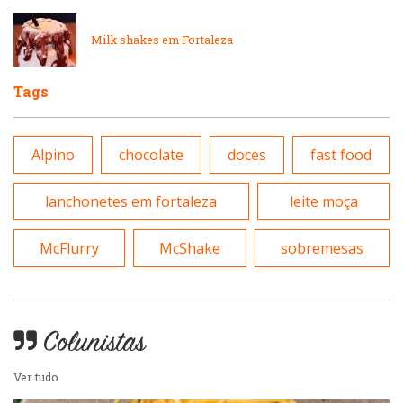
Pizzarias
Milk shakes em Fortaleza
Peixes e Frutos do Mar
Portuguesa
Tags
Pizzarias
Sobremesas e sorvetes
Alpino
chocolate
doces
fast food
Portuguesa
Variados
lanchonetes em fortaleza
leite moça
Self-service
McFlurry
McShake
sobremesas
Sobremesas e sorvetes
Colunistas
Ver tudo