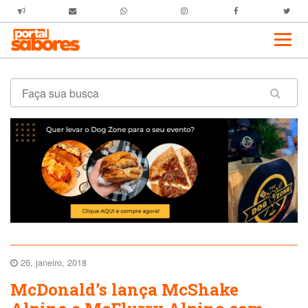
26, janeiro, 2018
McDonald’s lança McShake