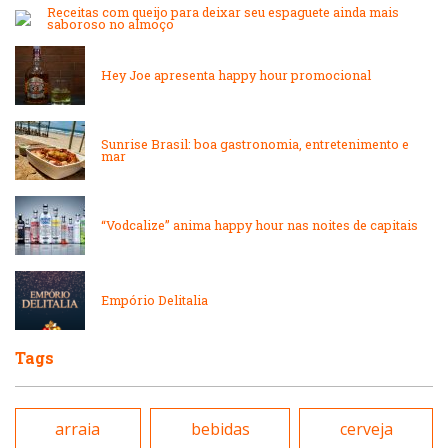
Internacional
Receitas com queijo para deixar seu espaguete ainda mais
Lanchonetes
saboroso no almoço
Japonesa e Oriental
Hey Joe apresenta happy hour promocional
Massas
Lanchonetes
Padarias e Confeitarias
Sunrise Brasil: boa gastronomia, entretenimento e
mar
Massas
Peixes e Frutos do Mar
“Vodcalize” anima happy hour nas noites de capitais
Padarias e Confeitarias
Pizzarias
Empório Delitalia
Peixes e Frutos do Mar
Portuguesa
Tags
Pizzarias
Sobremesas e sorvetes
arraia
bebidas
cerveja
Portuguesa