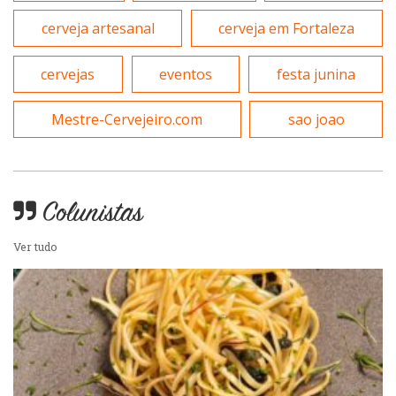
Variados
cerveja artesanal
cerveja em Fortaleza
Self-service
cervejas
eventos
festa junina
Sobremesas e sorvetes
Mestre-Cervejeiro.com
sao joao
Colunistas
Ver tudo