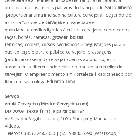
cervejeira local. Primeira unidade da franquia na capital, a
proposta da casa é, nas palavras do franqueado
Saulo Ribeiro
,
“proporcionar uma imersão na cultura cervejeira”. Segundo ele,
a marca “dispõe de
cervejas
em variedade e
qualidade;
utensílios
ligados à cultura cervejeira, como copos,
taças, bonés, camisas,
growler
,
bolsas
térmicas
,
coolers
;
cursos
,
workshops
e
degustações
para o
público leigo e para o público cervejeiro; brassagens
(produção caseira de cerveja) abertas ao público; e um
atendimento diferenciado realizado por um
sommelier de
cervejas
“. O empreendimento em Fortaleza é capitaneado por
Ribeiro e seu colega
Eduardo Lima
.
Serviço
Arraiá Cervejeiro (Mestre-Cervejeiro.com)
Dia 30/09 (sexta-feira), a partir das 19h
Av Senador Virgílio Távora, 1055, Shopping Manhattam,
Aldeota
Telefone: (85) 3248.2050 | (85) 98840.6790 (WhatsApp)