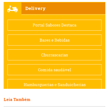
Churrascarias
Delivery
Comida saudável
Portal Sabores Destaca
Contemporânea
Bares e Bebidas
Doceria
Churrascarias
Espanhola
Comida saudável
Francesa
Hamburguerias e Sanduicherias
Hamburguerias e Sanduicherias
Leia Também
Japonesa e Oriental