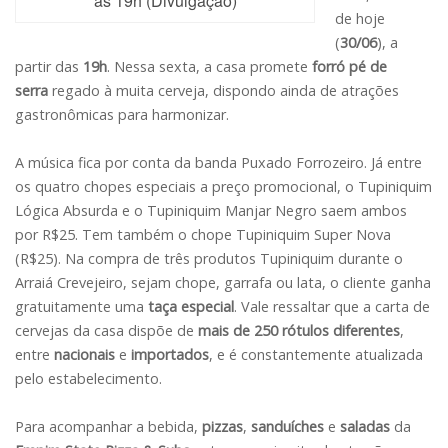
às 19h (Divulgação)
de hoje
(
30/06
), a
partir das
19h
. Nessa sexta, a casa promete
forró pé de
serra
regado à muita cerveja, dispondo ainda de atrações
gastronômicas para harmonizar.
A música fica por conta da banda Puxado Forrozeiro. Já entre
os quatro chopes especiais a preço promocional, o Tupiniquim
Lógica Absurda e o Tupiniquim Manjar Negro saem ambos
por R$25. Tem também o chope Tupiniquim Super Nova
(R$25). Na compra de três produtos Tupiniquim durante o
Arraiá Crevejeiro, sejam chope, garrafa ou lata, o cliente ganha
gratuitamente uma
taça especial
. Vale ressaltar que a carta de
cervejas da casa dispõe de
mais de 250 rótulos diferentes
,
entre
nacionais
e
importados
, e é constantemente atualizada
pelo estabelecimento.
Para acompanhar a bebida,
pizzas
,
sanduíches
e
saladas
da