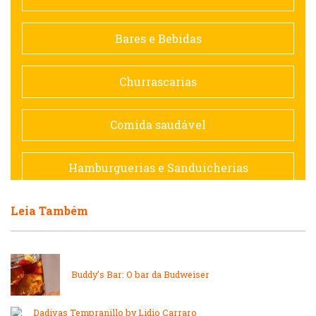
Contemporânea
Bares e Bebidas
Doceria
Churrascarias
Espanhola
Comida saudável
Francesa
Hamburguerias e Sanduicherias
Hamburguerias e Sanduicherias
Leia Também
Japonesa e Oriental
Internacional
Lanchonetes
Buddy’s Bar: O bar da Budweiser
Japonesa e Oriental
Massas
Dadivas Tempranillo by Lidio Carraro