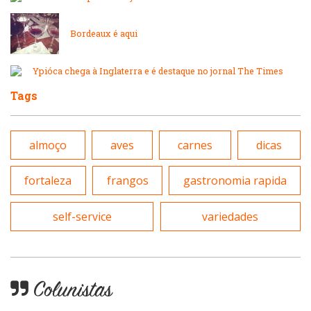
Lanchonetes
Padarias e Confeitarias
Bordeaux é aqui
Massas
Peixes e Frutos do Mar
Ypióca chega à Inglaterra e é destaque no jornal The Times
Padarias e Confeitarias
Tags
Pizzarias
Peixes e Frutos do Mar
almoço
aves
carnes
dicas
Portuguesa
Pizzarias
fortaleza
frangos
gastronomia rapida
Sobremesas e sorvetes
self-service
variedades
Portuguesa
Variados
Self-service
Colunistas
Sobremesas e sorvetes