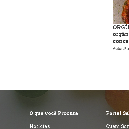
ORGÜ,
orgân
conce
Autor:
Ra
O que você Procura
Portal S
Notícias
Quem So