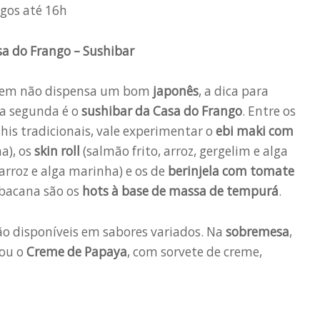
ngos até 16h
a do Frango – Sushibar
em não dispensa um bom
japonês
, a dica para
ta segunda é o
sushibar da Casa do Frango
. Entre os
his tradicionais, vale experimentar o
ebi maki com
a), os
skin roll
(salmão frito, arroz, gergelim e alga
arroz e alga marinha) e os de
berinjela com tomate
 bacana são os
hots à base de massa de tempurá
.
o disponíveis em sabores variados. Na
sobremesa
,
ou o
Creme de Papaya
, com sorvete de creme,