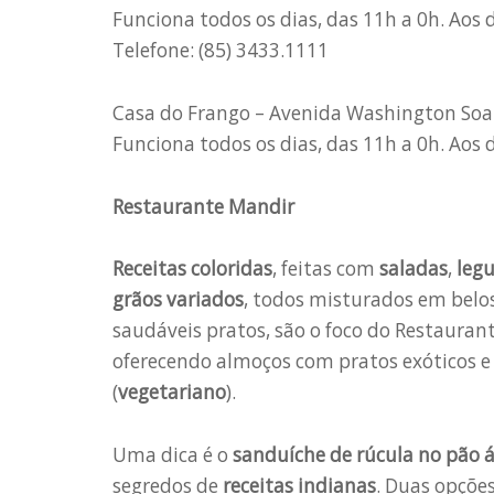
Funciona todos os dias, das 11h a 0h. Aos
Telefone: (85) 3433.1111
Casa do Frango – Avenida Washington Soar
Funciona todos os dias, das 11h a 0h. Aos
Restaurante Mandir
Receitas coloridas
, feitas com
saladas
,
leg
grãos variados
, todos misturados em belo
saudáveis pratos, são o foco do Restauran
oferecendo almoços com pratos exóticos e
(
vegetariano
).
Uma dica é o
sanduíche de rúcula no pão
segredos de
receitas indianas
. Duas opçõe