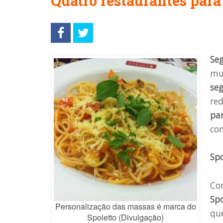
Quatro restaurantes para
Se
mui
se
red
pa
con
Sp
Com
Sp
Personalização das massas é marca do
qu
Spoletto (Divulgação)