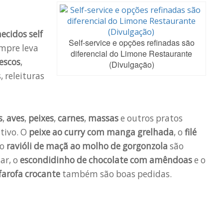
ecidos self
Self-service e opções refinadas são
empre leva
diferencial do Limone Restaurante
escos
,
(Divulgação)
 releituras
s
,
aves
,
peixes
,
carnes
,
massas
e outros pratos
ativo. O
peixe ao curry com manga grelhada
, o
filé
 o
ravióli de maçã ao molho de gorgonzola
são
ar, o
escondidinho de chocolate com amêndoas
e o
farofa crocante
também são boas pedidas.