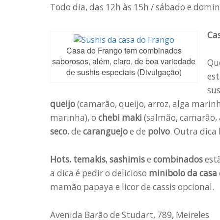
Todo dia, das 12h às 15h / sábado e domi
Cas
Casa do Frango tem combinados
saborosos, além, claro, de boa variedade
Qu
de sushis especiais (Divulgação)
es
sus
queijo
(camarão, queijo, arroz, alga marinh
marinha), o
chebi maki
(salmão, camarão, 
seco
, de
caranguejo
e de
polvo
. Outra dica
Hots
,
temakis
,
sashimis
e
combinados
estã
a dica é pedir o delicioso
minibolo da casa
mamão papaya e licor de cassis opcional.
Avenida Barão de Studart, 789, Meireles