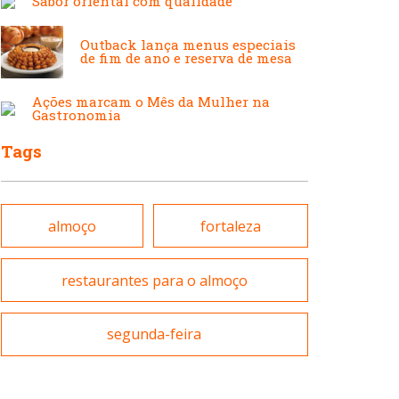
Sabor oriental com qualidade
Japonesa e Oriental
Francesa
Outback lança menus especiais
de fim de ano e reserva de mesa
Lanchonetes
Hamburguerias e
Ações marcam o Mês da Mulher na
Gastronomia
Sanduicherias
Tags
Massas
Internacional
almoço
fortaleza
Padarias e Confeitarias
Japonesa e Oriental
restaurantes para o almoço
Peixes e Frutos do Mar
segunda-feira
Lanchonetes
Pizzarias