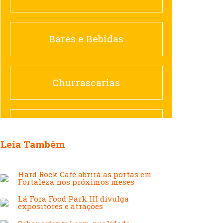
Churrascarias
Bares e Bebidas
Comida saudável
Churrascarias
Contemporânea
Comida saudável
Leia Também
Doceria
Hamburguerias e
Hard Rock Café abrirá as portas em
Fortaleza nos próximos meses
Sanduicherias
Espanhola
Lá Fora Food Park III divulga
expositores e atrações