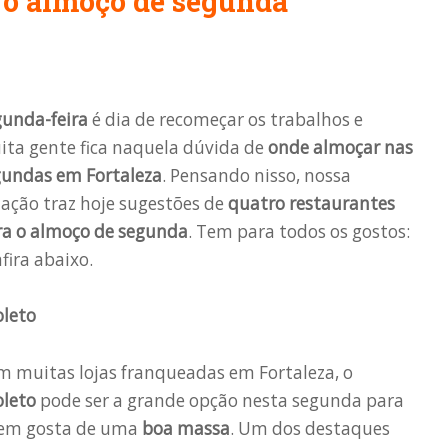
 o almoço de segunda
gunda-feira
é dia de recomeçar os trabalhos e
ta gente fica naquela dúvida de
onde almoçar nas
gundas em Fortaleza
. Pensando nisso, nossa
ação traz hoje sugestões de
quatro restaurantes
ra o almoço de segunda
. Tem para todos os gostos:
fira abaixo.
oleto
 muitas lojas franqueadas em Fortaleza, o
oleto
pode ser a grande opção nesta segunda para
em gosta de uma
boa massa
. Um dos destaques