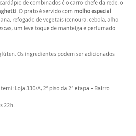
cardápio de combinados é o carro-chefe da rede, o
aghetti
. O prato é servido com
molho especial
iana, refogado de vegetais (cenoura, cebola, alho,
 frescas, um leve toque de manteiga e perfumado
 glúten. Os ingredientes podem ser adicionados
emi: Loja 330/A, 2º piso da 2ª etapa – Bairro
s 22h.