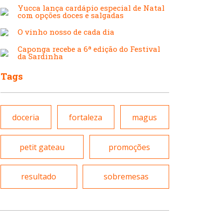
Japonesa e Oriental
Yucca lança cardápio especial de Natal
Francesa
com opções doces e salgadas
O vinho nosso de cada dia
Lanchonetes
Caponga recebe a 6ª edição do Festival
Hamburguerias e
da Sardinha
Sanduicherias
Tags
Massas
Internacional
doceria
fortaleza
magus
Padarias e Confeitarias
petit gateau
promoções
Japonesa e Oriental
Peixes e Frutos do Mar
resultado
sobremesas
Lanchonetes
Pizzarias