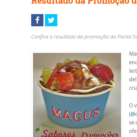
Resultado da Promoção 
Confira o resultado da promoção do Portal S
Ma
enc
lei
del
cri
O v
(
@q
se 
ofe