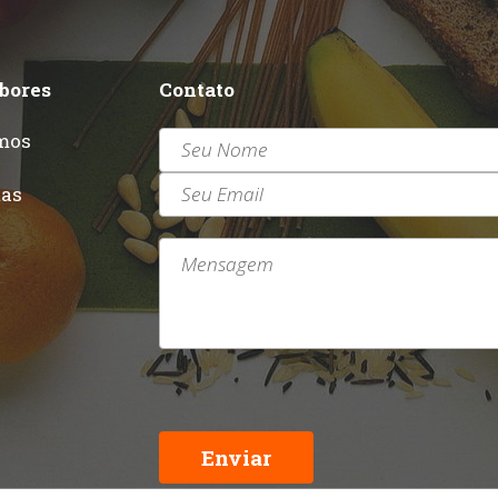
abores
Contato
mos
r
tas
Enviar