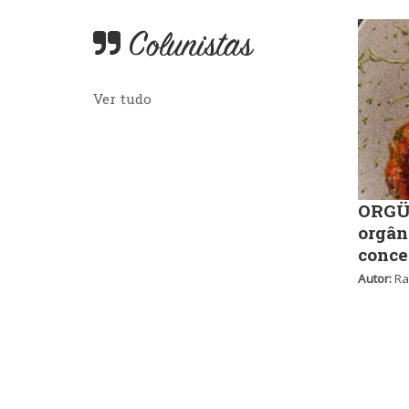
Colunistas
Ver tudo
ORGÜ,
orgân
conce
Autor:
Ra