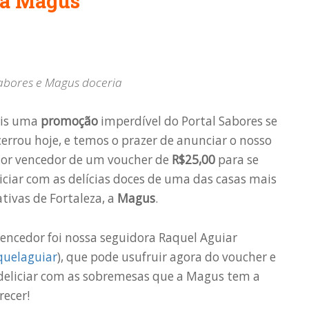
da Magus
abores e Magus doceria
is uma
promoção
imperdível do Portal Sabores se
errou hoje, e temos o prazer de anunciar o nosso
tor vencedor de um voucher de
R$25,00
para se
iciar com as delícias doces de uma das casas mais
ativas de Fortaleza, a
Magus
.
encedor foi nossa seguidora Raquel Aguiar
uelaguiar
), que pode usufruir agora do voucher e
deliciar com as sobremesas que a Magus tem a
recer!