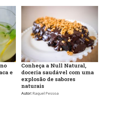
Massas
Portuguesa
Padarias e Confeitarias
Sobremesas e sorvetes
Peixes e Frutos do Mar
 no
Conheça a Null Natural,
aca e
doceria saudável com uma
Variados
explosão de sabores
Pizzarias
naturais
Autor:
Raquel Pessoa
Portuguesa