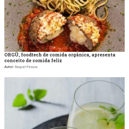
Padarias e Confeitarias
Pizzarias
Peixes e Frutos do Mar
Portuguesa
Pizzarias
Sobremesas e sorvetes
ORGÜ, foodtech de comida orgânica, apresenta
conceito de comida feliz
Portuguesa
Autor:
Raquel Pessoa
Variados
Self-service
Sobremesas e sorvetes