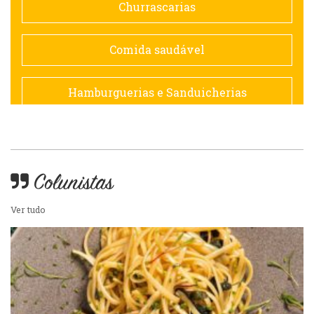
Churrascarias
Espanhola
Comida saudável
Francesa
Hamburguerias e Sanduicherias
Hamburguerias e Sanduicherias
Japonesa e Oriental
Internacional
Lanchonetes
Colunistas
Japonesa e Oriental
Ver tudo
Massas
Lanchonetes
Padarias e Confeitarias
Massas
Peixes e Frutos do Mar