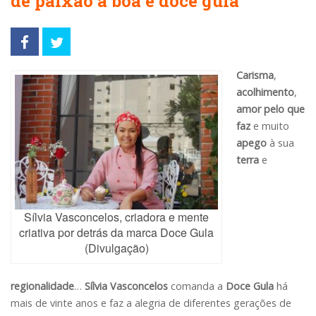
de paixão à boa e doce gula
Carisma
,
acolhimento
,
amor
pelo que
faz
e muito
apego
à sua
terra
e
Sílvia Vasconcelos, criadora e mente
criativa por detrás da marca Doce Gula
(Divulgação)
regionalidade
…
Sílvia Vasconcelos
comanda a
Doce Gula
há
mais de vinte anos e faz a alegria de diferentes gerações de