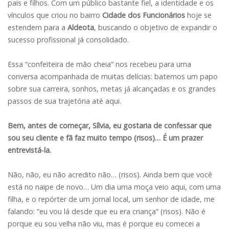
pais e filhos. Com um público bastante fiel, a identidade e os
vínculos que criou no bairro
Cidade dos Funcionários
hoje se
estendem para a
Aldeota
, buscando o objetivo de expandir o
sucesso profissional já consolidado.
Essa “confeiteira de mão cheia” nos recebeu para uma
conversa acompanhada de muitas delícias: batemos um papo
sobre sua carreira, sonhos, metas já alcançadas e os grandes
passos de sua trajetória até aqui.
Bem, antes de começar, Sílvia, eu gostaria de confessar que
sou seu cliente e fã faz muito tempo (risos)… É um prazer
entrevistá-la.
Não, não, eu não acredito não… (risos). Ainda bem que você
está no naipe de novo… Um dia uma moça veio aqui, com uma
filha, e o repórter de um jornal local, um senhor de idade, me
falando: “eu vou lá desde que eu era criança” (risos). Não é
porque eu sou velha não viu, mas é porque eu comecei a