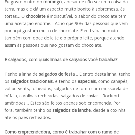
Eu gosto muito do
morango
, apesar de não ser uma coisa da
terra, mas ele dá um aspecto muito bonito à sobremesa, às
tortas… O
chocolate
é indiscutível, o sabor do chocolate tem
uma aceitação enorme… Acho que 90% das pessoas que vem
por aqui gostam muito de chocolate. E eu trabalho muito
também com doce de leite e o próprio leite, porque atendo
assim às pessoas que não gostam do chocolate.
E salgados, com quais linhas de salgados você trabalha?
Tenho a linha de
salgados de festa
… Dentro desta linha, tenho
os
salgados tradicionais
, e tenho os
especiais
, como canapés,
vol-au-vents, folheados, salgados de forno com mussarela de
búfala, carolinas recheadas, salgados de caviar… Rockfort,
amêndoas… Estes são feitos apenas sob encomenda. Por
fora, também tenho os
salgados de lanche
, desde a coxinha
até os pães recheados.
Como empreendedora, como é trabalhar com o ramo de