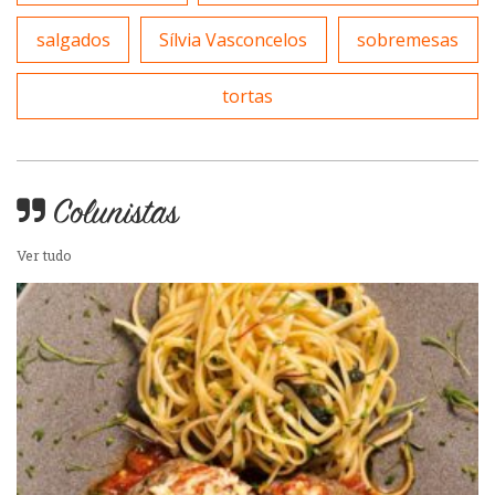
salgados
Sílvia Vasconcelos
sobremesas
tortas
Colunistas
Ver tudo