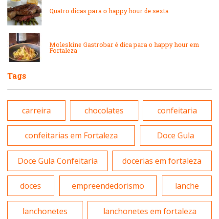
Peixes e Frutos do Mar
Quatro dicas para o happy hour de sexta
Padarias e Confeitarias
Pizzarias
Moleskine Gastrobar é dica para o happy hour em
Fortaleza
Peixes e Frutos do Mar
Portuguesa
Tags
Pizzarias
Sobremesas e sorvetes
carreira
chocolates
confeitaria
Portuguesa
Variados
confeitarias em Fortaleza
Doce Gula
Self-service
Doce Gula Confeitaria
docerias em fortaleza
Sobremesas e sorvetes
doces
empreendedorismo
lanche
lanchonetes
lanchonetes em fortaleza