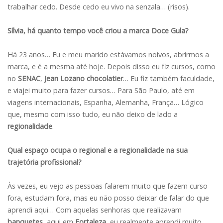
trabalhar cedo. Desde cedo eu vivo na senzala… (risos).
Sílvia, há quanto tempo você criou a marca Doce Gula?
Há 23 anos… Eu e meu marido estávamos noivos, abrirmos a
marca, e é a mesma até hoje. Depois disso eu fiz cursos, como
no
SENAC
,
Jean Lozano
chocolatier
… Eu fiz também faculdade,
e viajei muito para fazer cursos… Para São Paulo, até em
viagens internacionais, Espanha, Alemanha, França… Lógico
que, mesmo com isso tudo, eu não deixo de lado a
regionalidade
.
Qual espaço ocupa o regional e a regionalidade na sua
trajetória profissional?
Às vezes, eu vejo as pessoas falarem muito que fazem curso
fora, estudam fora, mas eu não posso deixar de falar do que
aprendi aqui… Com aquelas senhoras que realizavam
banquetes
, aqui em
Fortaleza
, eu realmente aprendi muito.