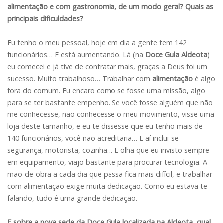
alimentação e com gastronomia, de um modo geral? Quais as
principais dificuldades?
Eu tenho o meu pessoal, hoje em dia a gente tem 142
funcionários… E está aumentando. Lá (na
Doce Gula Aldeota
)
eu comecei e já tive de contratar mais, graças a Deus foi um
sucesso. Muito trabalhoso… Trabalhar com
alimentação
é algo
fora do comum. Eu encaro como se fosse uma missão, algo
para se ter bastante empenho. Se você fosse alguém que não
me conhecesse, não conhecesse o meu movimento, visse uma
loja deste tamanho, e eu te dissesse que eu tenho mais de
140 funcionários, você não acreditaria… E aí inclui-se
segurança, motorista, cozinha… E olha que eu invisto sempre
em equipamento, viajo bastante para procurar tecnologia. A
mão-de-obra a cada dia que passa fica mais difícil, e trabalhar
com alimentação exige muita dedicação. Como eu estava te
falando, tudo é uma grande dedicação.
E sobre a nova sede da Doce Gula localizada na Aldeota, qual