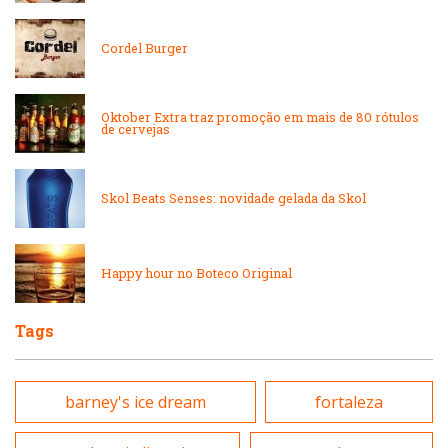
Massas
Cordel Burger
Lanchonetes
Padarias e Confeitarias
Oktober Extra traz promoção em mais de 80 rótulos
Massas
de cervejas
Peixes e Frutos do Mar
Padarias e Confeitarias
Skol Beats Senses: novidade gelada da Skol
Pizzarias
Peixes e Frutos do Mar
Portuguesa
Happy hour no Boteco Original
Pizzarias
Sobremesas e sorvetes
Tags
Portuguesa
Variados
barney's ice dream
fortaleza
Self-service