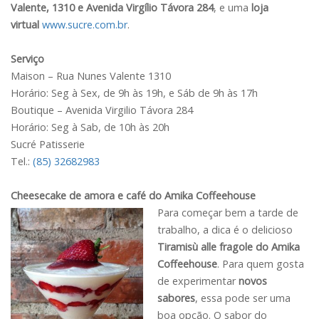
Valente, 1310 e Avenida Virgílio Távora 284
, e uma
loja
virtual
www.sucre.com.br
.
Serviço
Maison – Rua Nunes Valente 1310
Horário: Seg à Sex, de 9h às 19h, e Sáb de 9h às 17h
Boutique – Avenida Virgilio Távora 284
Horário: Seg à Sab, de 10h às 20h
Sucré Patisserie
Tel.:
(85) 32682983
Cheesecake de amora e café do Amika Coffeehouse
Para começar bem a tarde de
trabalho, a dica é o delicioso
Tiramisù alle fragole do Amika
Coffeehouse
. Para quem gosta
de experimentar
novos
sabores
, essa pode ser uma
boa opção. O sabor do