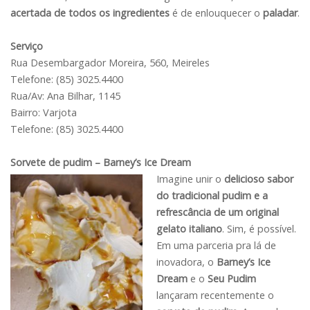
acertada
de todos os ingredientes
é de enlouquecer o
paladar
.
Serviço
Rua Desembargador Moreira, 560, Meireles
Telefone: (85) 3025.4400
Rua/Av: Ana Bilhar, 1145
Bairro: Varjota
Telefone: (85) 3025.4400
Sorvete de pudim – Barney’s Ice Dream
Imagine unir o
delicioso sabor
do tradicional pudim e a
refrescância de um original
gelato italiano
. Sim, é possível.
Em uma parceria pra lá de
inovadora, o
Barney’s Ice
Dream
e o
Seu Pudim
lançaram recentemente o