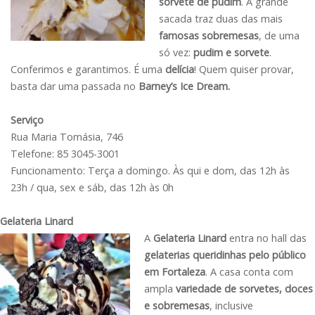
sorvete de pudim
. A grande
sacada traz duas das mais
famosas sobremesas
, de uma
só vez:
pudim e sorvete
.
Conferimos e garantimos. É uma
delícia
! Quem quiser provar,
basta dar uma passada no
Barney’s Ice Dream.
Serviço
Rua Maria Tomásia, 746
Telefone: 85 3045-3001
Funcionamento: Terça a domingo. Às qui e dom, das 12h às
23h / qua, sex e sáb, das 12h às 0h
Gelateria Linard
A
Gelateria Linard
entra no hall das
gelaterias queridinhas pelo público
em Fortaleza
. A casa conta com
ampla
variedade de sorvetes, doces
e sobremesas
, inclusive