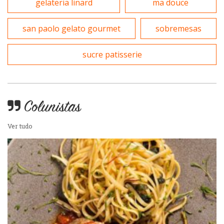
gelateria linard
ma douce
Sobremesas e sorvetes
san paolo gelato gourmet
sobremesas
sucre patisserie
Colunistas
Ver tudo