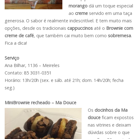
morango
dá um toque especial
ao
creme
servido em uma taça
generosa. O sabor é realmente indescritível. E tem muito mais
opções, desde os tradicionais
cappuccinos
até o
Brownie com
creme de café
, que também cai muito bem como
sobremesa
.
Fica a dica!
Serviço
Ana Bilhar, 1136 – Meireles
Contato: 85 3031-0351
Horário: 13h/20h (sex. e sáb. até 21h; dom. 14h/20h; fecha
seg.)
MiniBrownie recheado – Ma Douce
Os
docinhos da Ma
douce
ficam expostos
nas vitrines e deixam
dúvidas sobre o que