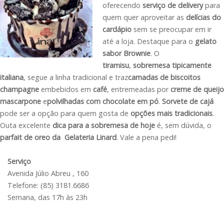
oferecendo
serviço de delivery
para
quem quer aproveitar as
delícias do
cardápio
sem se preocupar em ir
até a loja. Destaque para o
gelato
sabor Brownie
. O
tiramisu
,
sobremesa tipicamente
italiana
, segue a linha tradicional e traz
camadas de biscoitos
champagne
embebidos em
café
, entremeadas por
creme de queijo
mascarpone
e
polvilhadas com chocolate em pó
.
Sorvete de cajá
pode ser a opção para quem gosta de
opções mais tradicionais
.
Outa excelente
dica para a sobremesa de hoje
é, sem dúvida, o
parfait de oreo
da Gelateria Linard
. Vale a pena pedi!
Serviço
Avenida Júlio Abreu , 160
Telefone: (85) 3181.6686
Semana, das 17h às 23h