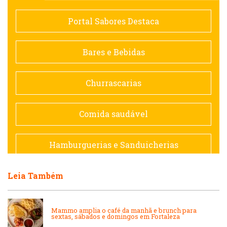
Comida saudável
Portal Sabores Destaca
Contemporânea
Bares e Bebidas
Doceria
Churrascarias
Espanhola
Comida saudável
Francesa
Hamburguerias e Sanduicherias
Hamburguerias e Sanduicherias
Leia Também
Japonesa e Oriental
Internacional
Lanchonetes
Mammo amplia o café da manhã e brunch para
sextas, sábados e domingos em Fortaleza
Japonesa e Oriental