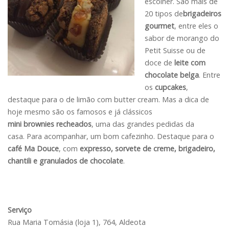
escolher. São mais de
20 tipos de
brigadeiros
gourmet
, entre eles o
sabor de morango do
Petit Suisse ou de
doce de
leite com
chocolate belga
. Entre
os
cupcakes
,
destaque para o de limão com butter cream. Mas a dica de
hoje mesmo são os famosos e já clássicos
mini brownies recheados
, uma das grandes pedidas da
casa. Para acompanhar, um bom cafezinho. Destaque para o
café Ma Douce
, com
expresso, sorvete de creme, brigadeiro,
chantili e granulados de chocolate
.
Serviço
Rua Maria Tomásia (loja 1), 764, Aldeota