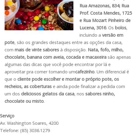
Rua Amazonas, 834; Rua
Prof. Costa Mendes, 1725
e Rua Mozart Pinheiro de
Lucena, 3016
. Os
bolos
,
incluindo a
versão em
pote
, são os grandes destaques entre as opções da casa,
com
mais de vinte sabores
à disposição.
Nata, fofo, milho,
chocolate, banana com aveia, cocada e macaxeira
são apenas
algumas das dicas que você pode encontrar por lá e
aproveitar pra comer tomando um
cafezinho
. Um diferencial é
que o
cliente pode escolher e montar o próprio pote, os
recheios, as coberturas
e ainda pode finalizar a pedida com
um dos
deliciosos gelatos da casa
, nos
sabores ninho,
chocolate ou misto
.
Serviço
Av. Washington Soares, 4200
Telefone: (85) 3036.1279