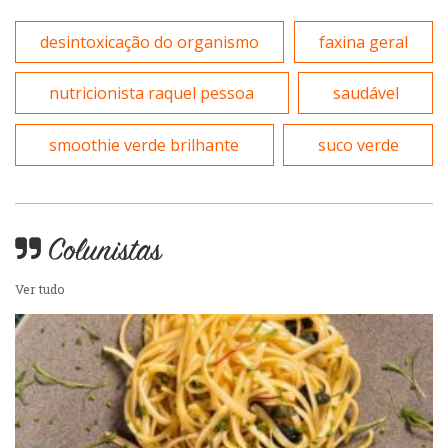
Portuguesa
Variados
desintoxicação do organismo
faxina geral
Self-service
nutricionista raquel pessoa
saudável
Sobremesas e sorvetes
smoothie verde brilhante
suco verde
Colunistas
Ver tudo