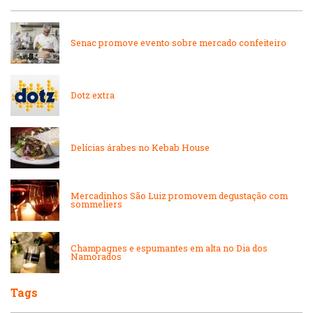
Internacional
Lanchonetes
Senac promove evento sobre mercado confeiteiro
Japonesa e Oriental
Massas
Dotz extra
Lanchonetes
Padarias e Confeitarias
Massas
Delícias árabes no Kebab House
Peixes e Frutos do Mar
Padarias e Confeitarias
Mercadinhos São Luiz promovem degustação com
Pizzarias
sommeliers
Peixes e Frutos do Mar
Portuguesa
Champagnes e espumantes em alta no Dia dos
Namorados
Pizzarias
Sobremesas e sorvetes
Tags