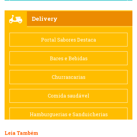
Churrascarias
Delivery
Comida saudável
Portal Sabores Destaca
Contemporânea
Bares e Bebidas
Doceria
Churrascarias
Espanhola
Comida saudável
Francesa
Hamburguerias e Sanduicherias
Hamburguerias e Sanduicherias
Leia Também
Japonesa e Oriental