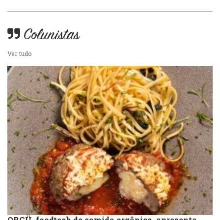
Sobremesas e sorvetes
Colunistas
Ver tudo
ORGÜ, foodtech de comida orgânica, apresenta