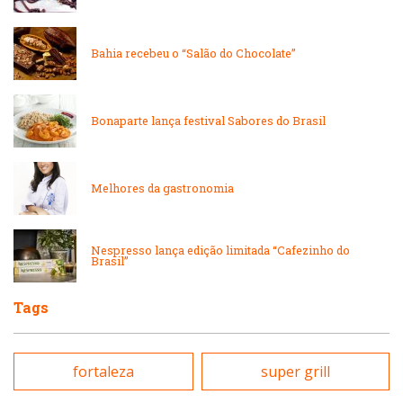
Japonesa e Oriental
Massas
Bahia recebeu o “Salão do Chocolate”
Lanchonetes
Padarias e Confeitarias
Massas
Bonaparte lança festival Sabores do Brasil
Peixes e Frutos do Mar
Padarias e Confeitarias
Melhores da gastronomia
Pizzarias
Peixes e Frutos do Mar
Portuguesa
Nespresso lança edição limitada “Cafezinho do
Brasil”
Pizzarias
Sobremesas e sorvetes
Tags
Portuguesa
Variados
fortaleza
super grill
Self-service