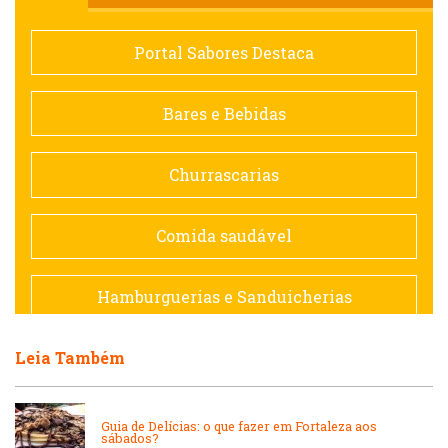
Comida saudável
Portal Sabores Destaca
Contemporânea
Bares e Bebidas
Doceria
Churrascarias
Espanhola
Comida saudável
Francesa
Hamburguerias e Sanduicherias
Hamburguerias e Sanduicherias
Leia Também
Japonesa e Oriental
Internacional
Lanchonetes
Guia de Delícias: o que fazer em Fortaleza aos
sábados?