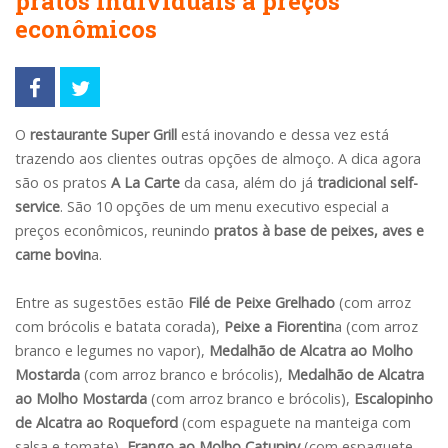
pratos individuais a preços
econômicos
O
restaurante Super Grill
está inovando e dessa vez está
trazendo aos clientes outras opções de almoço. A dica agora
são os pratos
A La Carte
da casa, além do já
tradicional self-
service
. São 10 opções de um menu executivo especial a
preços econômicos, reunindo
pratos à base de peixes, aves e
carne bovin
a.
Entre as sugestões estão
Filé de Peixe Grelhado
(com arroz
com brócolis e batata corada),
Peixe a Fiorentin
a (com arroz
branco e legumes no vapor),
Medalhão de Alcatra ao Molho
Mostarda
(com arroz branco e brócolis),
Medalhão de Alcatra
ao Molho Mostarda
(com arroz branco e brócolis),
Escalopinho
de Alcatra ao Roqueford
(com espaguete na manteiga com
salsa e tomate),
Frango ao Molho Catupiry
(com espaguete