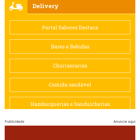
Churrascarias
Delivery
Comida saudável
Portal Sabores Destaca
Contemporânea
Bares e Bebidas
Doceria
Churrascarias
Espanhola
Comida saudável
Francesa
Hamburguerias e Sanduicherias
Hamburguerias e Sanduicherias
Publicidade
Anuncie aqui
Japonesa e Oriental
Internacional