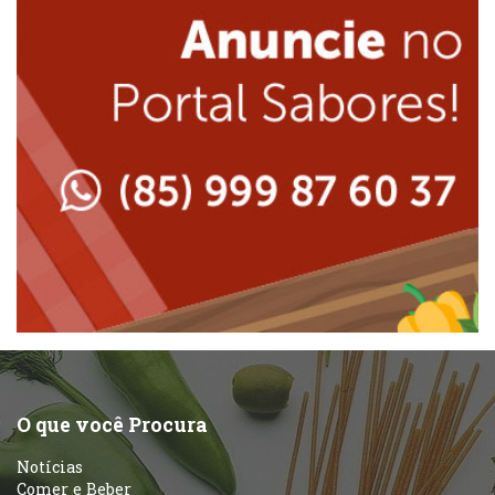
Lanchonetes
Japonesa e Oriental
Massas
Lanchonetes
Padarias e Confeitarias
Massas
Peixes e Frutos do Mar
Padarias e Confeitarias
Pizzarias
Peixes e Frutos do Mar
Portuguesa
Pizzarias
Sobremesas e sorvetes
O que você Procura
Portuguesa
Notícias
Variados
Comer e Beber