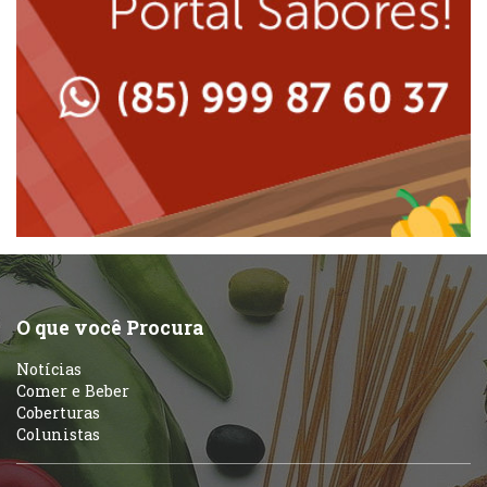
Lanchonetes
Padarias e Confeitarias
Massas
Peixes e Frutos do Mar
Padarias e Confeitarias
Pizzarias
Peixes e Frutos do Mar
Portuguesa
Pizzarias
Sobremesas e sorvetes
O que você Procura
Portuguesa
Notícias
Variados
Comer e Beber
Coberturas
Self-service
Colunistas