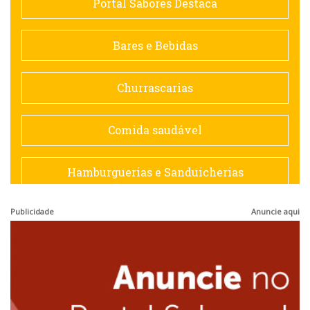
Portal Sabores Destaca
Contemporânea
Bares e Bebidas
Doceria
Churrascarias
Espanhola
Comida saudável
Francesa
Hamburguerias e Sanduicherias
Hamburguerias e Sanduicherias
Publicidade
Anuncie aqui
Japonesa e Oriental
Internacional
Lanchonetes
Japonesa e Oriental
Massas