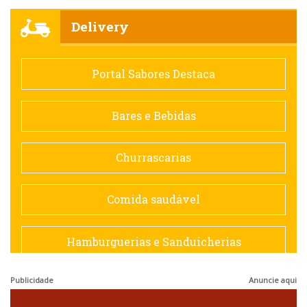
Churrascarias
Delivery
Comida saudável
Portal Sabores Destaca
Contemporânea
Bares e Bebidas
Doceria
Churrascarias
Espanhola
Comida saudável
Francesa
Hamburguerias e Sanduicherias
Hamburguerias e Sanduicherias
Publicidade
Anuncie aqui
Japonesa e Oriental