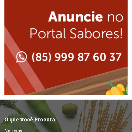
Internacional
Lanchonetes
Japonesa e Oriental
Massas
Lanchonetes
Padarias e Confeitarias
Massas
Peixes e Frutos do Mar
Padarias e Confeitarias
Pizzarias
Peixes e Frutos do Mar
Portuguesa
Pizzarias
Sobremesas e sorvetes
O que você Procura
Portuguesa
Notícias