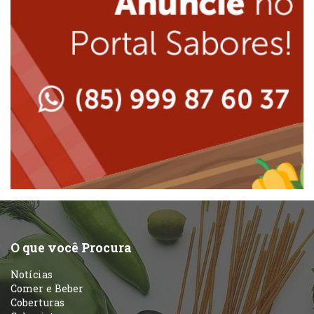
Japonesa e Oriental
Massas
Lanchonetes
Padarias e Confeitarias
Massas
Peixes e Frutos do Mar
Padarias e Confeitarias
Pizzarias
Peixes e Frutos do Mar
Portuguesa
Pizzarias
Sobremesas e sorvetes
O que você Procura
Portuguesa
Notícias
Variados
Comer e Beber
Coberturas
Self-service