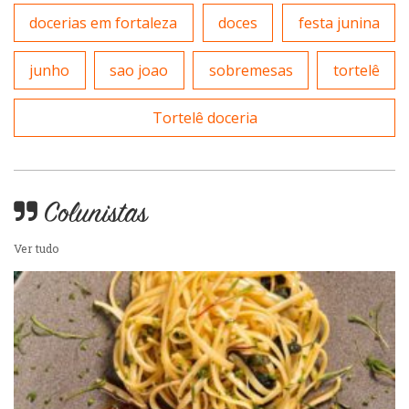
Self-service
docerias em fortaleza
doces
festa junina
Sobremesas e sorvetes
junho
sao joao
sobremesas
tortelê
Tortelê doceria
Colunistas
Ver tudo