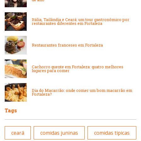
Japonesa e Oriental
Massas
Itália, Tailândia e Ceará: um tour gastronômico por
restaurantes diferentes em Fortaleza
Lanchonetes
Padarias e Confeitarias
Massas
Restaurantes franceses em Fortaleza
Peixes e Frutos do Mar
Padarias e Confeitarias
Cachorro quente em Fortaleza: quatro melhores
Pizzarias
lugares para comer
Peixes e Frutos do Mar
Portuguesa
Dia do Macarrão: onde comer um bom macarrão em
Fortaleza?
Pizzarias
Sobremesas e sorvetes
Tags
Portuguesa
Variados
ceará
comidas juninas
comidas tipicas