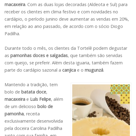
macaxeira
. Com as duas lojas decoradas (Aldeota e Sul) para
receber os clientes em clima festivo e com novidades no
cardápio, o período junino deve aumentar as vendas em 20%,
em relação ao ano passado, de acordo com o sócio Diogo
Padilha.
Durante todo o mês, os clientes da Tortelê podem degustar
as
pamonhas doces e salgadas
, que também são servidas
com queijo, se preferir. Além desta iguaria, também fazem
parte do cardápio sazonal a
canjica
e o
mugunzá
.
Mantendo a tradição, tem
bolo de
batata doce
,
macaxeira
e
Luís Felipe
, além
de um delicioso
bolo de
pamonha
, receita
exclusivamente desenvolvida
pela doceira Carolina Padilha
junto com sua família, em