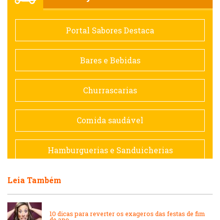
Comida saudável
Portal Sabores Destaca
Contemporânea
Bares e Bebidas
Doceria
Churrascarias
Espanhola
Comida saudável
Francesa
Hamburguerias e Sanduicherias
Hamburguerias e Sanduicherias
Leia Também
Japonesa e Oriental
Internacional
Lanchonetes
10 dicas para reverter os exageros das festas de fim
de ano