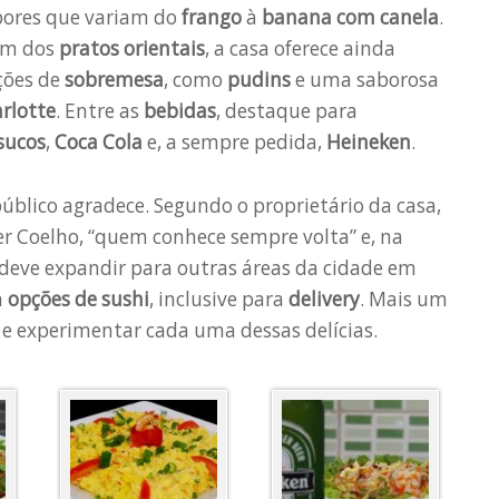
bores que variam do
frango
à
banana com canela
.
ém dos
pratos orientais
, a casa oferece ainda
ções de
sobremesa
, como
pudins
e uma saborosa
rlotte
. Entre as
bebidas
, destaque para
sucos
,
Coca Cola
e, a sempre pedida,
Heineken
.
úblico agradece. Segundo o proprietário da casa,
r Coelho, “quem conhece sempre volta” e, na
a deve expandir para outras áreas da cidade em
m
opções de
sushi
, inclusive para
delivery
. Mais um
 e experimentar cada uma dessas delícias.