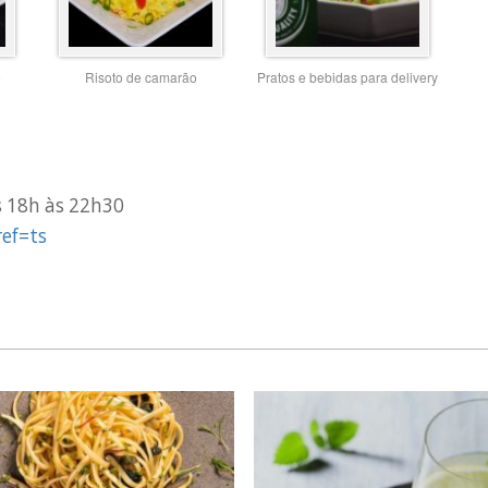
o
Risoto de camarão
Pratos e bebidas para delivery
 18h às 22h30
ef=ts