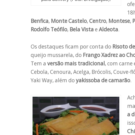
ofe
18h
Benfica
,
Monte Castelo
,
Centro
,
Montese
,
Rodolfo Teófilo
,
Bela Vista
e
Aldeota
.
Os destaques ficam por conta do
Risoto d
queijo mussarela, do
Frango Xadrez ao Ch
Tem a
versão mais tradicional
, com carne 
Cebola, Cenoura, Acelga, Brócolis, Couve-f
Yaki Way, além do
yakissoba de camarão
.
Ac
ma
a d
iss
Ch