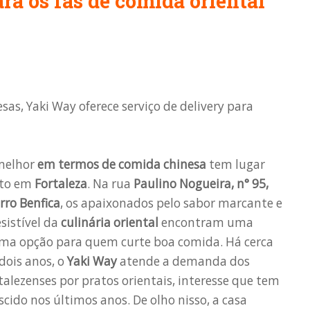
a os fãs de comida oriental
as, Yaki Way oferece serviço de delivery para
melhor
em termos de comida chinesa
tem lugar
rto em
Fortaleza
. Na rua
Paulino Nogueira, n° 95,
rro Benfica
, os apaixonados pelo sabor marcante e
esistível da
culinária oriental
encontram uma
ima opção para quem curte boa comida. Há cerca
dois anos, o
Yaki Way
atende a demanda dos
talezenses por pratos orientais, interesse que tem
scido nos últimos anos. De olho nisso, a casa