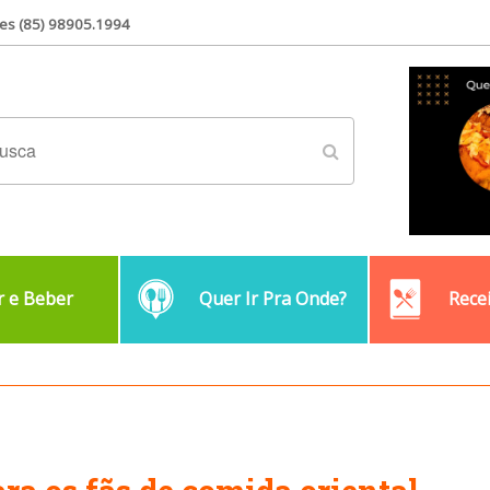
es (85) 98905.1994
 e Beber
Quer Ir Pra Onde?
Rece