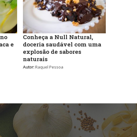
Self-service
Sobremesas e sorvetes
 no
Conheça a Null Natural,
aca e
doceria saudável com uma
explosão de sabores
naturais
Autor:
Raquel Pessoa