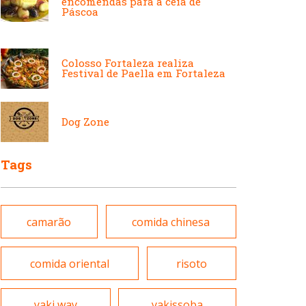
encomendas para a ceia de
Japonesa e Oriental
Francesa
Páscoa
Colosso Fortaleza realiza
Lanchonetes
Hamburguerias e
Festival de Paella em Fortaleza
Sanduicherias
Dog Zone
Massas
Internacional
Tags
Padarias e Confeitarias
Japonesa e Oriental
camarão
comida chinesa
Peixes e Frutos do Mar
comida oriental
risoto
Lanchonetes
Pizzarias
yaki way
yakissoba