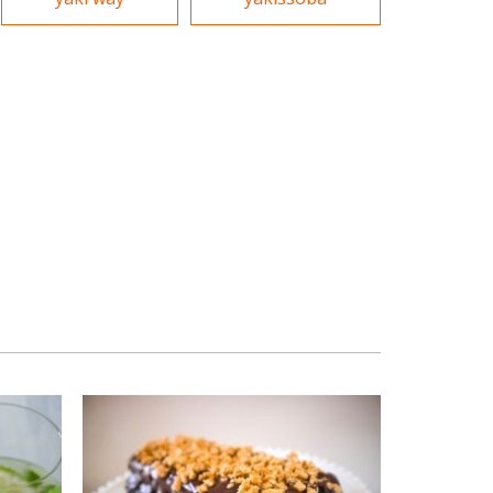
Massas
Portuguesa
Padarias e Confeitarias
Sobremesas e sorvetes
Peixes e Frutos do Mar
Variados
Pizzarias
Portuguesa