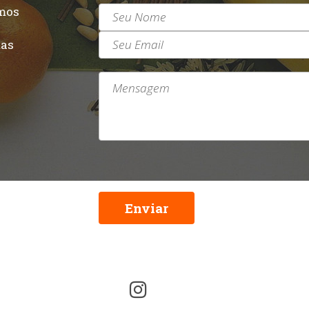
mos
r
tas
Enviar