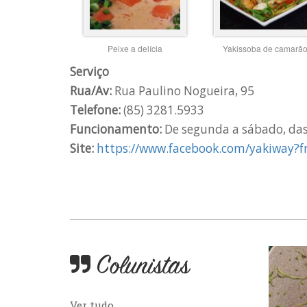
Peixe a delícia
Yakissoba de camarã
Serviço
Rua/Av:
Rua Paulino Nogueira, 95
Telefone:
(85) 3281.5933
Funcionamento:
De segunda a sábado, das
Site:
https://www.facebook.com/yakiway?fr
Colunistas
Ver tudo