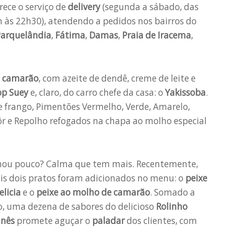
rece o serviço de
delivery
(segunda a sábado, das
 às 22h30), atendendo a pedidos nos bairros do
Parquelândia
,
Fátima
,
Damas
,
Praia de Iracema
,
e camarão
, com azeite de dendê, creme de leite e
op Suey
e, claro, do carro chefe da casa: o
Yakissoba
.
e frango, Pimentões Vermelho, Verde, Amarelo,
lôr e Repolho refogados na chapa ao molho especial
hou pouco? Calma que tem mais. Recentemente,
is dois pratos foram adicionados no menu: o
peixe
elicia
e o
peixe ao molho de camarão
. Somado a
o, uma dezena de sabores do delicioso
Rolinho
inês
promete aguçar o
paladar
dos clientes, com