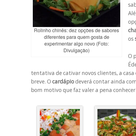
sa
Al
op
Rolinho chinês: dez opções de sabores
cha
diferentes para quem gosta de
os
experimentar algo novo (Foto:
Divulgação)
O p
Éde
tentativa de cativar novos clientes, a cas
breve. O
cardápio
deverá contar ainda co
bom motivo que faz valer a pena conhecer