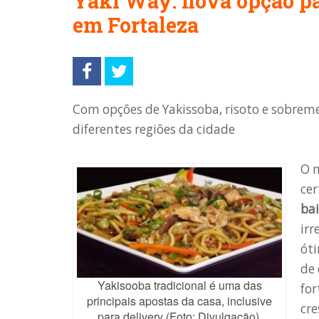
Yaki Way: nova opção par
em Fortaleza
Com opções de Yakissoba, risoto e sobremes
diferentes regiões da cidade
O 
ce
bai
irr
ót
de 
Yakisooba tradicional é uma das
for
principais apostas da casa, inclusive
cre
para delivery (Foto: Divulgação).