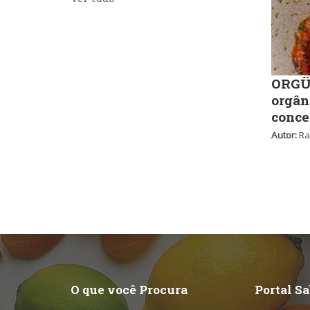
ORGÜ,
orgân
conce
Autor:
Ra
O que você Procura
Portal S