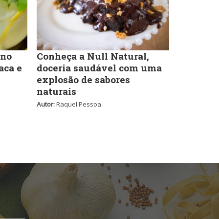
Self-service
Sobremesas e sorvetes
 no
Conheça a Null Natural,
aca e
doceria saudável com uma
explosão de sabores
naturais
Autor:
Raquel Pessoa