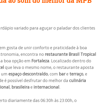
mida ao som do melhor da MPB
rdápio variado para aguçar o paladar dos clientes
m gosta de unir conforto e praticidade à boa
stronomia, encontra no
restaurante Brasil Tropical
a boa opção em
Fortaleza
. Localizado dentro do
el
que leva o mesmo nome, o restaurante aposta
 um
espaço descontraído
, com
bar
e
terraço
, e
e é possível desfrutar do melhor da
culinária
ional
,
brasileira
e
internacional
.
rto diariamente das 06:30h às 23:00h, o