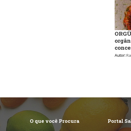
ORGÜ,
orgân
conce
Autor:
Ra
O que você Procura
Portal S