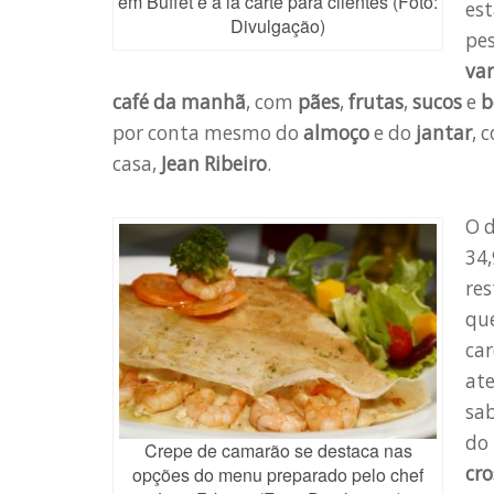
em Buffet e à la carte para clientes (Foto:
es
Divulgação)
pes
va
café da manhã
, com
pães
,
frutas
,
sucos
e
b
por conta mesmo do
almoço
e do
jantar
, 
casa,
Jean Ribeiro
.
O d
34,
res
que
ca
at
sab
do
Crepe de camarão se destaca nas
cro
opções do menu preparado pelo chef