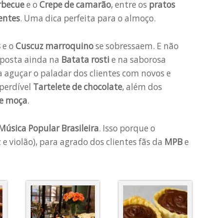
rbecue
e o
Crepe de camarão
, entre os
pratos
entes
. Uma dica perfeita para o almoço.
s
e o
Cuscuz marroquino
se sobressaem. E não
 aposta ainda na
Batata rosti
e na saborosa
 aguçar o paladar dos clientes com novos e
perdível
Tartelete
de chocolate
, além dos
de moça
.
Música Popular Brasileira
. Isso porque o
 e violão), para agrado dos clientes fãs da
MPB
e