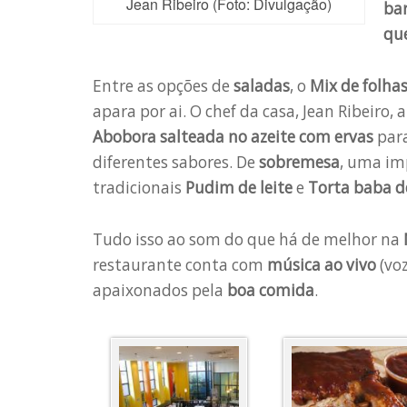
Jean Ribeiro (Foto: Divulgação)
ba
qu
Entre as opções de
saladas
, o
Mix de folha
apara por ai. O chef da casa, Jean Ribeiro,
Abobora salteada no azeite com ervas
para
diferentes sabores. De
sobremesa
, uma im
tradicionais
Pudim de leite
e
Torta baba 
Tudo isso ao som do que há de melhor na
restaurante conta com
música ao vivo
(voz
apaixonados pela
boa comida
.