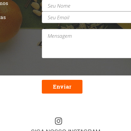
mos
r
tas
Enviar