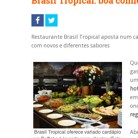
Brasil Tropical: boa co
Restaurante Brasil Tropical aposta num ca
com novos e diferentes sabores
Que
ga
um
hot
em
ond
reg
Brasil Tropical oferece variado cardápio
Abe