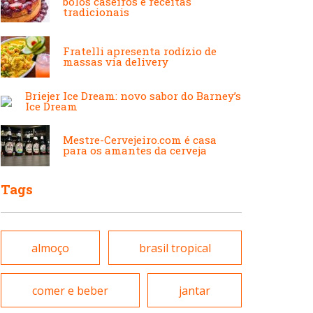
bolos caseiros e receitas
Japonesa e Oriental
Francesa
tradicionais
Fratelli apresenta rodízio de
massas via delivery
Lanchonetes
Hamburguerias e
Sanduicherias
Briejer Ice Dream: novo sabor do Barney’s
Ice Dream
Massas
Mestre-Cervejeiro.com é casa
para os amantes da cerveja
Internacional
Tags
Padarias e Confeitarias
Japonesa e Oriental
almoço
brasil tropical
Peixes e Frutos do Mar
Lanchonetes
comer e beber
jantar
Pizzarias