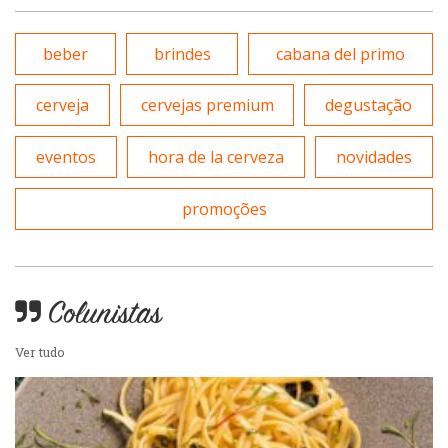
Pizzarias
Peixes e Frutos do Mar
beber
brindes
cabana del primo
Portuguesa
cerveja
cervejas premium
degustação
Pizzarias
Sobremesas e sorvetes
eventos
hora de la cerveza
novidades
Portuguesa
Variados
promoções
Self-service
Sobremesas e sorvetes
Colunistas
Ver tudo