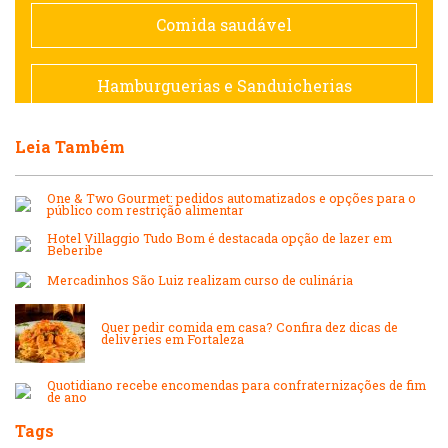
Espanhola
Comida saudável
Francesa
Hamburguerias e Sanduicherias
Hamburguerias e Sanduicherias
Leia Também
Japonesa e Oriental
Internacional
One & Two Gourmet: pedidos automatizados e opções para o
Lanchonetes
público com restrição alimentar
Hotel Villaggio Tudo Bom é destacada opção de lazer em
Japonesa e Oriental
Beberibe
Massas
Mercadinhos São Luiz realizam curso de culinária
Lanchonetes
Quer pedir comida em casa? Confira dez dicas de
Padarias e Confeitarias
deliveries em Fortaleza
Massas
Quotidiano recebe encomendas para confraternizações de fim
Peixes e Frutos do Mar
de ano
Tags
Padarias e Confeitarias