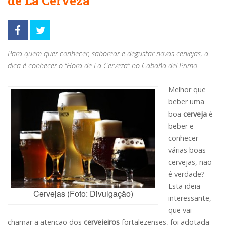
de La Cerveza”
Para quem quer conhecer, saborear e degustar novas cervejas, a
dica é conhecer o “Hora de La Cerveza” no Cabaña del Primo
Melhor que
beber uma
boa
cerveja
é
beber e
conhecer
várias boas
cervejas, não
é verdade?
Esta ideia
Cervejas (Foto: Divulgação)
interessante,
que vai
chamar a atenção dos
cervejeiros
fortalezenses, foi adotada